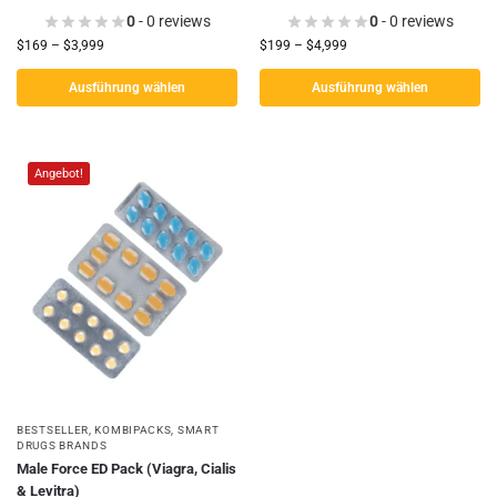
0
- 0 reviews
0
- 0 reviews
$
169
–
$
3,999
$
199
–
$
4,999
Ausführung wählen
Ausführung wählen
Angebot!
BESTSELLER
,
KOMBIPACKS
,
SMART
DRUGS BRANDS
Male Force ED Pack (Viagra, Cialis
& Levitra)