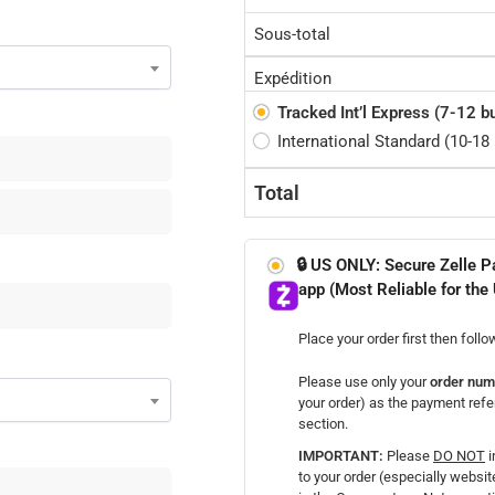
Sous-total
Expédition
Tracked Int’l Express (7-12 b
International Standard (10-18
Total
🔒 US ONLY: Secure Zelle P
app (Most Reliable for the
Place your order first then follo
Please use only your
order num
your order) as the payment refe
section.
IMPORTANT:
Please
DO NOT
i
to your order (especially websi