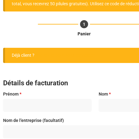
total, vous recevrez 50 pilules gratuites). Utilisez ce code de réduc
Panier
Déjà client ?
Cliquez ici pour vous connecter
Détails de facturation
Prénom
*
Nom
*
Nom de l’entreprise
(facultatif)