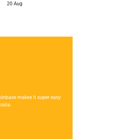
20 Aug
Coinbase makes it super easy
ralia.