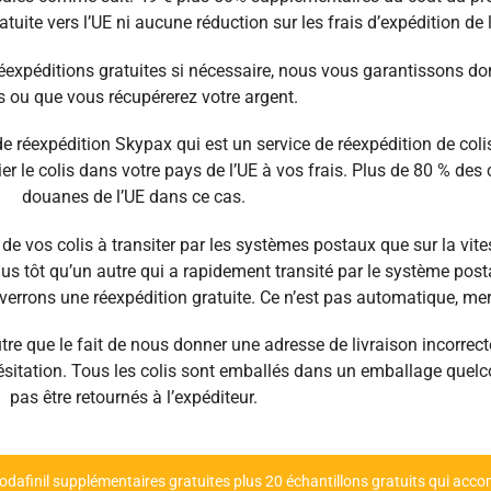
atuite vers l’UE ni aucune réduction sur les frais d’expédition de l
éexpéditions gratuites si nécessaire, nous vous garantissons do
s ou que vous récupérerez votre argent.
de réexpédition Skypax qui est un service de réexpédition de col
 le colis dans votre pays de l’UE à vos frais. Plus de 80 % des
douanes de l’UE dans ce cas.
 de vos colis à transiter par les systèmes postaux que sur la vit
plus tôt qu’un autre qui a rapidement transité par le système pos
errons une réexpédition gratuite. Ce n’est pas automatique, mer
e que le fait de nous donner une adresse de livraison incorrect
ésitation. Tous les colis sont emballés dans un emballage quelco
pas être retournés à l’expéditeur.
e modafinil supplémentaires gratuites plus 20 échantillons gratuits qui