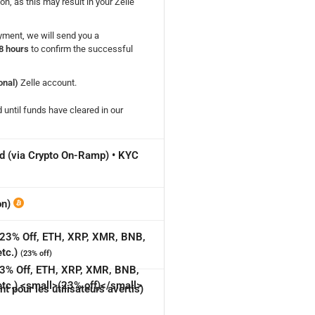
n, as this may result in your Zelle
ment, we will send you a
8 hours
to confirm the successful
nal)
Zelle account.
 until funds have cleared in our
rd (via Crypto On-Ramp) • KYC
on)
 (23% Off, ETH, XRP, XMR, BNB,
tc.)
(23% off)
pour les utilisateurs avertis)