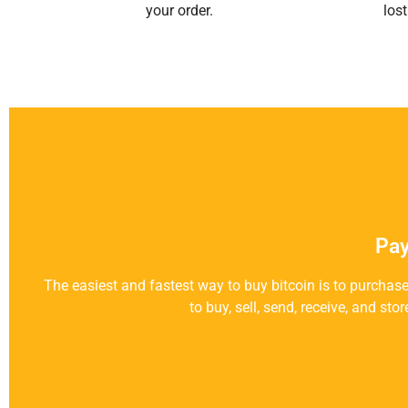
your order.
los
Pay
The easiest and fastest way to buy bitcoin is to purchas
to buy, sell, send, receive, and sto