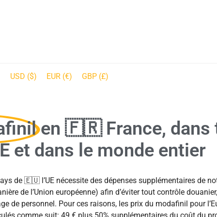
USD ($)
EUR (€)
GBP (£)
finil
en 🇫🇷 France, dans 
UE et dans le monde entier
pays de 🇪🇺 l’UE nécessite des dépenses supplémentaires de notr
ère de l’Union européenne) afin d’éviter tout contrôle douanier,
 de personnel. Pour ces raisons, les prix du modafinil pour l’Eu
alculés comme suit: 49 € plus 50% supplémentaires du coût du p