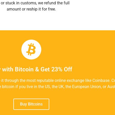
t or stuck in customs, we refund the full
amount or reship it for free.
 with Bitcoin & Get 23% Off
e it through the most reputable online exchange like Coinbase. 
re bitcoin if you live in the US, the UK, the European Union, or Aust
Buy Bitcoins