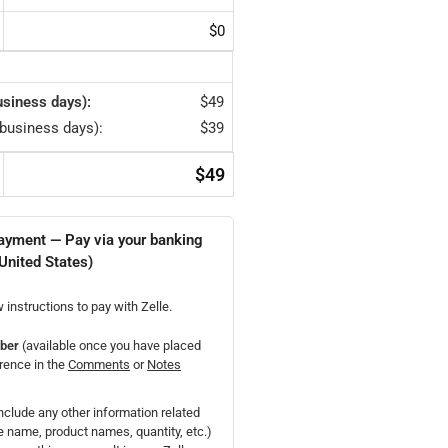
$
0
usiness days):
$
49
 business days):
$
39
$
49
ayment — Pay via your banking
 United States)
w instructions to pay with Zelle.
ber
(available once you have placed
rence in the
Comments
or
Notes
nclude any other information related
te name, product names, quantity, etc.)