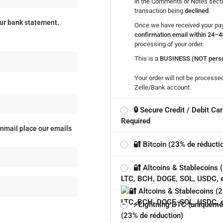
in the Comments or Notes sectio
transaction being
declined
.
our bank statement.
Once we have received your pay
confirmation email within 24–4
processing of your order.
This is a
BUSINESS (NOT perso
Your order will not be processed
Zelle/Bank account.
🔒 Secure Credit / Debit Ca
Required
nmail place our emails
🔐 Bitcoin (23% de réducti
🔐 Altcoins & Stablecoins
LTC, BCH, DOGE, SOL, USDC, e
⚡Lightning BTC (uniquement 
(23% de réduction)