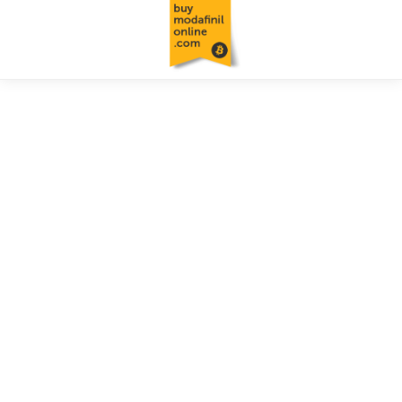
USD ($)
EUR (€)
GBP (£)
Wij
verzenden modafinil
naar 🇳🇱 Nederland, alle
🇪🇺 EU-landen en
wereldwijd
Het verzenden van modafinil naar klanten vanuit 🇳🇱 Nederland
en vanuit de 🇪🇺 EU-landen vereist extra kosten van onze kant,