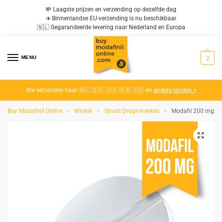
💸 Laagste prijzen en verzending op dezelfde dag
✈️ Binnenlandse EU-verzending is nu beschikbaar
🇳🇱 Gegarandeerde levering naar Nederland en Europa
MENU
2
We verzenden naar 🇳🇱 🇪🇺 🇺🇸 🇬🇧 🇦🇺 en
andere landen >
Buy Modafinil Online
Winkel
Smart Drugs-merken
Modafil 200 mg
>
>
>