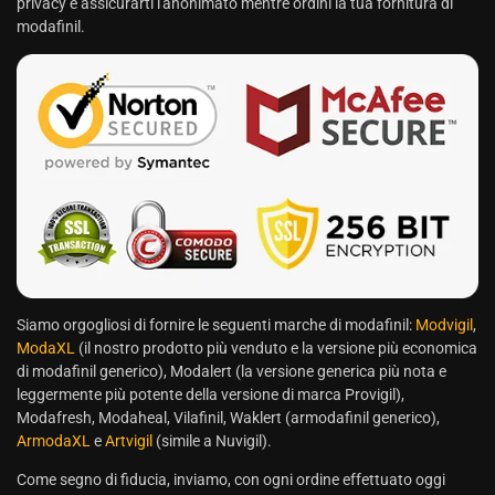
privacy e assicurarti l'anonimato mentre ordini la tua fornitura di
modafinil.
Siamo orgogliosi di fornire le seguenti marche di modafinil:
Modvigil
,
ModaXL
(il nostro prodotto più venduto e la versione più economica
di modafinil generico), Modalert (la versione generica più nota e
leggermente più potente della versione di marca Provigil),
Modafresh, Modaheal, Vilafinil, Waklert (armodafinil generico),
ArmodaXL
e
Artvigil
(simile a Nuvigil).
Come segno di fiducia, inviamo, con ogni ordine effettuato oggi