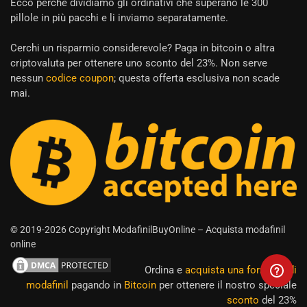
Ecco perché dividiamo gli ordinativi che superano le 300
pillole in più pacchi e li inviamo separatamente.
Cerchi un risparmio considerevole? Paga in bitcoin o altra
criptovaluta per ottenere uno sconto del 23%. Non serve
nessun
codice coupon
; questa offerta esclusiva non scade
mai.
© 2019-2026 Copyright ModafinilBuyOnline – Acquista modafinil
online
Ordina e
acquista una fornitura di
modafinil
pagando in
Bitcoin
per ottenere il nostro speciale
sconto
del 23%