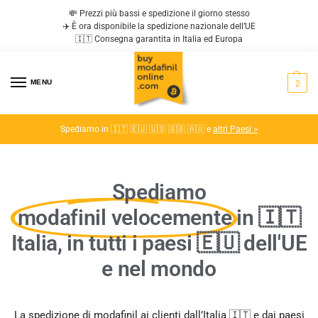
💸 Prezzi più bassi e spedizione il giorno stesso
✈️ È ora disponibile la spedizione nazionale dell’UE
🇮🇹 Consegna garantita in Italia ed Europa
MENU
2
Spediamo in 🇮🇹 🇪🇺 🇺🇸 🇬🇧 🇦🇺 e
altri Paesi >
Spediamo
modafinil velocemente
in 🇮🇹
Italia, in tutti i paesi 🇪🇺 dell'UE
e nel mondo
La spedizione di modafinil ai clienti dall’Italia 🇮🇹 e dai paesi