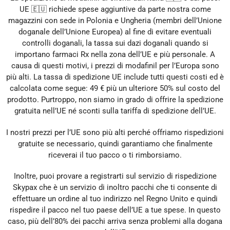
UE 🇪🇺 richiede spese aggiuntive da parte nostra come
magazzini con sede in Polonia e Ungheria (membri dell’Unione
doganale dell’Unione Europea) al fine di evitare eventuali
controlli doganali, la tassa sui dazi doganali quando si
importano farmaci Rx nella zona dell’UE e più personale. A
causa di questi motivi, i prezzi di modafinil per l’Europa sono
più alti. La tassa di spedizione UE include tutti questi costi ed è
calcolata come segue: 49 € più un ulteriore 50% sul costo del
prodotto. Purtroppo, non siamo in grado di offrire la spedizione
gratuita nell’UE né sconti sulla tariffa di spedizione dell’UE.
I nostri prezzi per l’UE sono più alti perché offriamo rispedizioni
gratuite se necessario, quindi garantiamo che finalmente
riceverai il tuo pacco o ti rimborsiamo.
Inoltre, puoi provare a registrarti sul servizio di rispedizione
Skypax che è un servizio di inoltro pacchi che ti consente di
effettuare un ordine al tuo indirizzo nel Regno Unito e quindi
rispedire il pacco nel tuo paese dell’UE a tue spese. In questo
caso, più dell’80% dei pacchi arriva senza problemi alla dogana