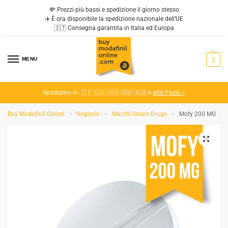
💸 Prezzi più bassi e spedizione il giorno stesso
✈️ È ora disponibile la spedizione nazionale dell’UE
🇮🇹 Consegna garantita in Italia ed Europa
MENU
2
Spediamo in 🇮🇹 🇪🇺 🇺🇸 🇬🇧 🇦🇺 e
altri Paesi >
Buy Modafinil Online
Negozio
Marchi Smart Drugs
Mofy 200 MG
>
>
>