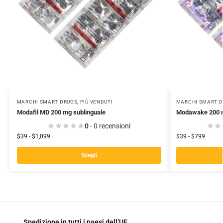
MARCHI SMART DRUGS
,
PIÙ VENDUTI
MARCHI SMART 
Modafil MD 200 mg sublinguale
Modawake 200 
0
- 0 recensioni
$
39
-
$
1,099
$
39
-
$
799
Scegli
Spedizione in tutti i paesi dell’UE