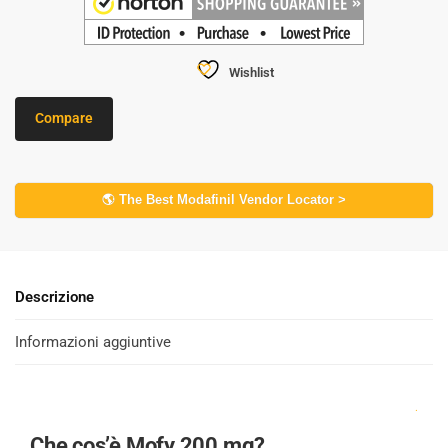
Wishlist
Compare
🌎 The Best Modafinil Vendor Locator >
Descrizione
Informazioni aggiuntive
.
Che cos’è Mofy 200 mg?