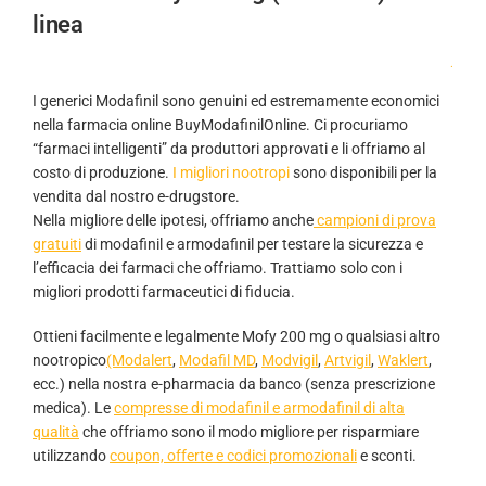
linea
.
I generici Modafinil sono genuini ed estremamente economici
nella farmacia online BuyModafinilOnline. Ci procuriamo
“farmaci intelligenti” da produttori approvati e li offriamo al
costo di produzione.
I migliori nootropi
sono disponibili per la
vendita dal nostro e-drugstore.
Nella migliore delle ipotesi, offriamo anche
campioni di prova
gratuiti
di modafinil e armodafinil per testare la sicurezza e
l’efficacia dei farmaci che offriamo. Trattiamo solo con i
migliori prodotti farmaceutici di fiducia.
Ottieni facilmente e legalmente Mofy 200 mg o qualsiasi altro
nootropico
(Modalert
,
Modafil MD
,
Modvigil
,
Artvigil
,
Waklert
,
ecc.) nella nostra e-pharmacia da banco (senza prescrizione
medica). Le
compresse di modafinil e armodafinil di alta
qualità
che offriamo sono il modo migliore per risparmiare
utilizzando
coupon, offerte e codici promozionali
e sconti.