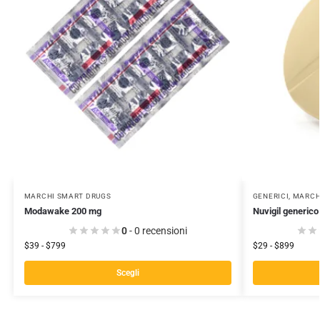
MARCHI SMART DRUGS
GENERICI
,
MARCH
Modawake 200 mg
Nuvigil generic
0
- 0 recensioni
$
39
-
$
799
$
29
-
$
899
Scegli