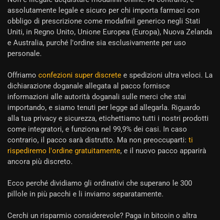
assolutamente legale e sicuro per chi importa farmaci con
obbligo di prescrizione come modafinil generico negli Stati
Uniti, in Regno Unito, Unione Europea (Europa), Nuova Zelanda
e Australia, purché l'ordine sia esclusivamente per uso
personale.
Offriamo
confezioni super discrete
e spedizioni ultra veloci. La
dichiarazione doganale allegata al pacco fornisce
informazioni alle autorità doganali sulle merci che stai
importando, e siamo tenuti per legge ad allegarla. Riguardo
alla tua privacy e sicurezza, etichettiamo tutti i nostri prodotti
come integratori, e funziona nel 99,9% dei casi. In caso
contrario, il pacco sarà distrutto. Ma non preoccuparti:
ti
rispediremo l'ordine gratuitamente
, e il nuovo pacco apparirà
ancora più discreto.
Ecco perché dividiamo gli ordinativi che superano le 300
pillole in più pacchi e li inviamo separatamente.
Cerchi un risparmio considerevole? Paga in bitcoin o altra