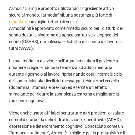
Armod 150 mg è prodotto utilizzando l’ingrediente attivo
sicuro al mondo, l’armodafinil, una sostanza più forte di
modafinil
con migliori effetti di veglia.
Armodafinil è approvato come rimedio sicuro per i disturbi del
sonno dovuti a sindrome da apnea ostruttiva / ipopnea del
sonno (OSAHS), narcolessia e disturbo del sonno da lavoro a
turni (SWSD).
La sua modalità di azione nell’organismo aiuta il paziente a
rimanere sveglio e riduce la tendenza ad addormentarsi
durante il giorno o al lavoro, ripristinando così il normale ciclo
del sonno. Modula i livelli dei messaggeri chimici nel cervello
(dopamina, istamina e orexina) ed esercita un effetto
stimolante per ridurre la sonnolenza estrema e migliorare la
funzione cognitiva.
Viene anche usato off-label per trattare altri problemi di salute
come il disturbo da deficit di attenzione e iperattività (ADHD),
depressione e deterioramento cognitivo. Conosciuto come un
“farmaco intelligente”, Armod è il migliore per la produttività e il