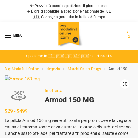
💸 Prezzi più bassi e spedizione il giorno stesso
✈️ È ora disponibile la spedizione nazionale dell’UE
🇮🇹 Consegna garantita in Italia ed Europa
MENU
2
Spediamo in 🇮🇹 🇪🇺 🇺🇸 🇬🇧 🇦🇺 e
altri Paesi >
Buy Modafinil Online
Negozio
Marchi Smart Drugs
Armod 150 MG
>
>
>
In offerta!
Armod 150 MG
$
29
-
$
499
La pillola Armod 150 mg viene utilizzata per promuovere la veglia a
causa di estrema sonnolenza durante il giorno o disturbi del sonno.
È anche usato off-label per trattare altri problemi di salute e come