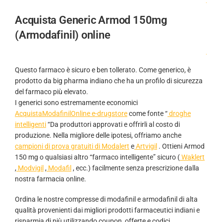
.
Acquista Generic Armod 150mg
(Armodafinil) online
.
Questo farmaco è sicuro e ben tollerato. Come generico, è
prodotto da big pharma indiano che ha un profilo di sicurezza
del farmaco più elevato.
I generici sono estremamente economici
AcquistaModafinilOnline e-drugstore
come fonte “
droghe
intelligenti
“Da produttori approvati e offrirli al costo di
produzione. Nella migliore delle ipotesi, offriamo anche
campioni di prova gratuiti di Modalert
e
Artvigil
. Ottieni Armod
150 mg o qualsiasi altro “farmaco intelligente” sicuro (
Waklert
,
Modvigil
,
Modafil
, ecc.) facilmente senza prescrizione dalla
nostra farmacia online.
Ordina le nostre compresse di modafinil e armodafinil di alta
qualità provenienti dai migliori prodotti farmaceutici indiani e
risparmia di più utilizzando coupon, offerte e codici