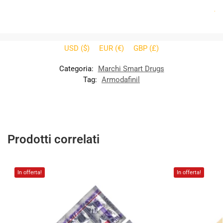
.
USD ($)
EUR (€)
GBP (£)
Categoria:
Marchi Smart Drugs
Tag:
Armodafinil
Prodotti correlati
In offerta!
In offerta!