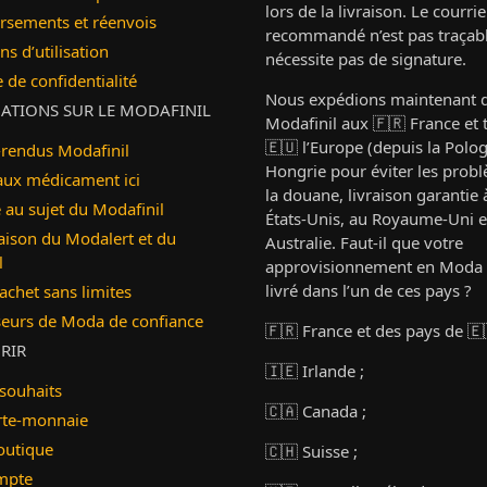
lors de la livraison. Le courri
sements et réenvois
recommandé n’est pas traçabl
ns d’utilisation
nécessite pas de signature.
e de confidentialité
Nous expédions maintenant 
ATIONS SUR LE MODAFINIL
Modafinil aux 🇫🇷 France et 
🇪🇺 l’Europe (depuis la Polo
rendus Modafinil
Hongrie pour éviter les prob
aux médicament ici
la douane, livraison garantie
é au sujet du Modafinil
États-Unis, au Royaume-Uni e
ison du Modalert et du
Australie. Faut-il que votre
l
approvisionnement en Moda 
livré dans l’un de ces pays ?
cachet sans limites
seurs de Moda de confiance
🇫🇷 France et des pays de 🇪
RIR
🇮🇪 Irlande ;
 souhaits
🇨🇦 Canada ;
te-monnaie
outique
🇨🇭 Suisse ;
mpte