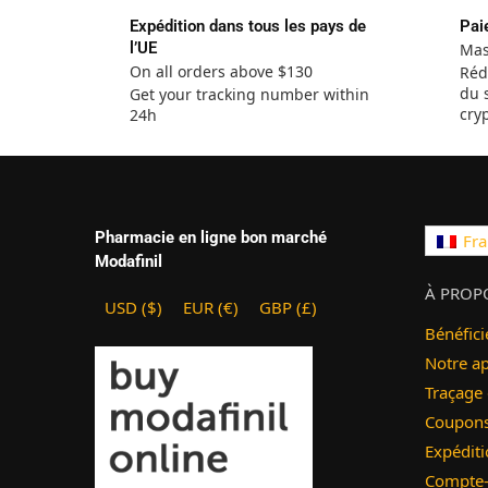
Expédition dans tous les pays de
Pai
l’UE
Mas
On all orders above $130
Réd
du 
Get your tracking number within
cry
24h
Pharmacie en ligne bon marché
Fra
Modafinil
À PROP
USD ($)
EUR (€)
GBP (£)
Bénéfici
Notre a
Traçage
Coupons 
Expéditi
Compte-