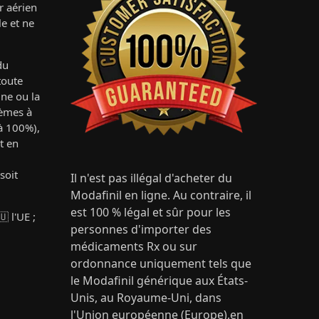
er aérien
e et ne
du
toute
gne ou la
lèmes à
 à 100%),
t en
soit
Il n'est pas illégal d'acheter du
Modafinil en ligne. Au contraire, il
est 100 % légal et sûr pour les
 l'UE ;
personnes d'importer des
médicaments Rx ou sur
ordonnance uniquement tels que
le Modafinil générique aux États-
Unis, au Royaume-Uni, dans
l'Union européenne (Europe),en