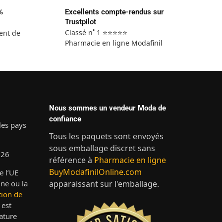
%
Excellents compte-rendus sur
Trustpilot
Classé n˚ 1 ⭐⭐⭐⭐⭐
ent de
Pharmacie en ligne Modafinil
Nous sommes un vendeur Moda de
confiance
les pays
Tous les paquets sont envoyés
sous emballage discret sans
.26
référence à
Pharmacie en ligne
BuyModafinilOnline.com
e l’UE
ne ou la
apparaissant sur l'emballage.
tion de
 est
ature