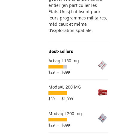
entier (en particulier les
États-Unis) l'utilisent pour
leurs programmes militaires,
médicaux et même
d'exploration spatiale.
Best-sellers
Artvigil 150 mg
–
$
29
$
899
ModaXL 200 MG
–
$
39
$
1,099
Modvigil 200 mg
–
$
29
$
899