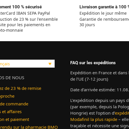
ement 100 % sécurisé
Livraison garantie à 100 
terCard IBAN SEPA PayPal
Expédition le jour même
uction de 23 % sur l'ensemble
Garantie de remboursem
site pour les paiements en
30 jours
pto-monnaie
FAQ sur les expéditions
nçais
Expédition en France et dans 
OS DE NOUS
de l’UE (7-12 jours)
ez de 23 % de remise
Date d’arrivée estimée: 11.08
pproche
L’expédition depuis un pays d
 de commande
(par exemple, depuis la Polog
et affaires
Hongrie) est l’option d’
expédi
on et paiement
Modafinil la plus rapide
– elle
traçable et nécessite une sign
rendu sur la pharmacie BMO