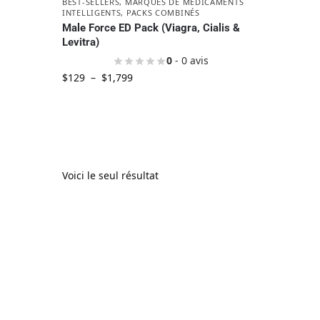
BEST-SELLERS
,
MARQUES DE MÉDICAMENTS
INTELLIGENTS
,
PACKS COMBINÉS
Male Force ED Pack (Viagra, Cialis &
Levitra)
0
- 0 avis
$
129
–
$
1,799
Voici le seul résultat