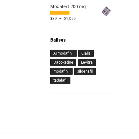
Modalert 200 mg
–
$
39
$
1,099
Balises
Armodafinil
Cialis
Dapoxetine
Levitra
modafinil
sildenafil
tadalafil