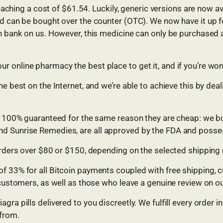
 reaching a cost of $61.54. Luckily, generic versions are now a
d can be bought over the counter (OTC). We now have it up for 
an bank on us. However, this medicine can only be purchased
 online pharmacy the best place to get it, and if you’re won
he best on the Internet, and we’re able to achieve this by dea
 is 100% guaranteed for the same reason they are cheap: we b
d Sunrise Remedies, are all approved by the FDA and possess
 orders over $80 or $150, depending on the selected shippin
f 33% for all Bitcoin payments coupled with free shipping, 
g customers, as well as those who leave a genuine review on o
gra pills delivered to you discreetly. We fulfill every order
 from.