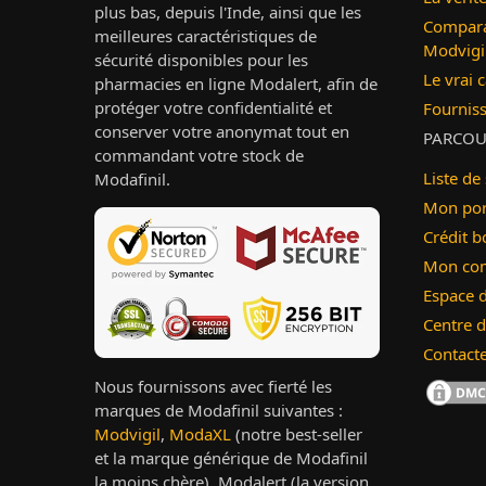
plus bas, depuis l'Inde, ainsi que les
Compara
meilleures caractéristiques de
Modvigi
sécurité disponibles pour les
Le vrai 
pharmacies en ligne Modalert, afin de
protéger votre confidentialité et
Fournis
conserver votre anonymat tout en
PARCOU
commandant votre stock de
Liste de
Modafinil.
Mon por
Crédit b
Mon co
Espace d
Centre d
Contact
Nous fournissons avec fierté les
marques de Modafinil suivantes :
Modvigil
,
ModaXL
(notre best-seller
et la marque générique de Modafinil
la moins chère), Modalert (la version