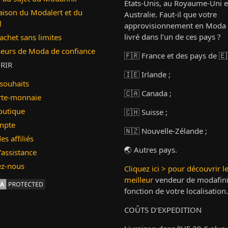
États-Unis, au Royaume-Uni e
ison du Modalert et du
Australie. Faut-il que votre
l
approvisionnement en Moda 
livré dans l’un de ces pays ?
cachet sans limites
seurs de Moda de confiance
🇫🇷 France et des pays de 🇪
RIR
🇮🇪 Irlande ;
 souhaits
🇨🇦 Canada ;
te-monnaie
outique
🇨🇭 Suisse ;
mpte
🇳🇿 Nouvelle-Zélande ;
es affiliés
🌏 Autres pays.
’assistance
ez-nous
Cliquez ici > pour découvrir l
meilleur
vendeur de modafini
fonction de votre localisation.
COÛTS D’EXPEDITION