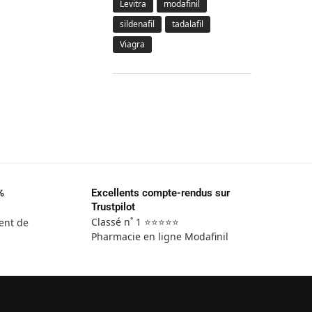
Levitra
modafinil
sildenafil
tadalafil
Viagra
%
Excellents compte-rendus sur
Trustpilot
Classé n˚ 1 ⭐⭐⭐⭐⭐
ent de
Pharmacie en ligne Modafinil