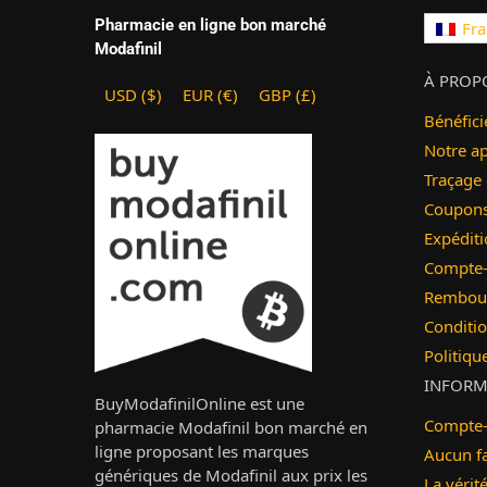
Pharmacie en ligne bon marché
Fra
Modafinil
À PROP
USD ($)
EUR (€)
GBP (£)
Bénéfici
Notre a
Traçage
Coupons 
Expéditi
Compte-
Rembour
Conditio
Politiqu
INFORM
BuyModafinilOnline est une
Compte-
pharmacie Modafinil bon marché en
ligne proposant les marques
Aucun f
génériques de Modafinil aux prix les
La vérit