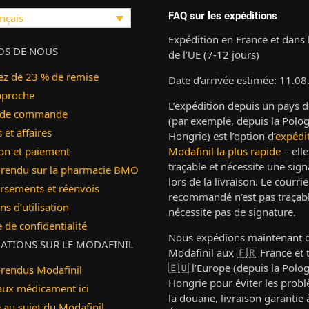
FAQ sur les expéditions
nçais
Expédition en France et dans 
OS DE NOUS
de l’UE (7-12 jours)
ez de 23 % de remise
Date d’arrivée estimée: 11.08
pproche
L’expédition depuis un pays d
 de commande
(par exemple, depuis la Polog
et affaires
Hongrie) est l’option d’
expédi
on et paiement
Modafinil la plus rapide
– elle
traçable et nécessite une sign
rendu sur la pharmacie BMO
lors de la livraison. Le courri
sements et réenvois
recommandé n’est pas traçabl
ns d’utilisation
nécessite pas de signature.
e de confidentialité
Nous expédions maintenant 
ATIONS SUR LE MODAFINIL
Modafinil aux 🇫🇷 France et 
🇪🇺 l’Europe (depuis la Polo
rendus Modafinil
Hongrie pour éviter les prob
aux médicament ici
la douane, livraison garantie
é au sujet du Modafinil