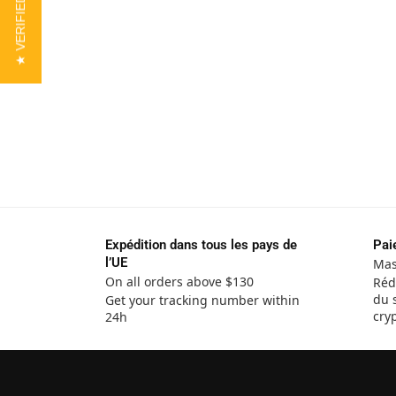
★ VERIFIED REVIEWS
Expédition dans tous les pays de
Pai
l’UE
Mas
On all orders above $130
Réd
du 
Get your tracking number within
cry
24h