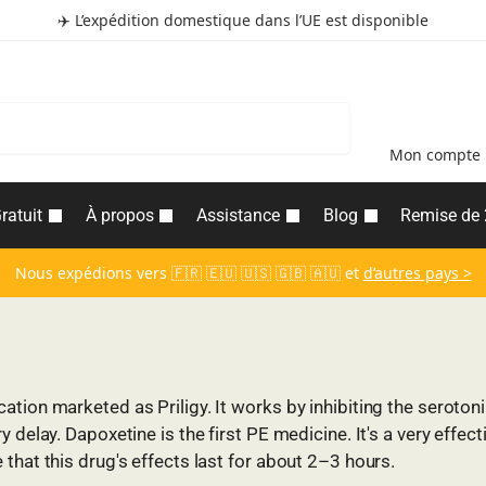
✈️ L’expédition domestique dans l’UE est disponible
Recherche
Mon compte
ratuit
À propos
Assistance
Blog
Remise de
Nous expédions vers 🇫🇷 🇪🇺 🇺🇸 🇬🇧 🇦🇺 et
d’autres pays >
tion marketed as Priligy. It works by inhibiting the serotoni
 delay. Dapoxetine is the first PE medicine. It's a very effec
that this drug's effects last for about 2–3 hours.