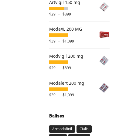
Artvigil 150 mg
–
$
29
$
899
ModaXL 200 MG
–
$
39
$
1,099
Modvigil 200 mg
–
$
29
$
899
Modalert 200 mg
–
$
39
$
1,099
Balises
Armodafinil
Cialis