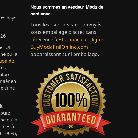
Nous sommes un vendeur Moda de
confiance
les pays
Tous les paquets sont envoyés
sous emballage discret sans
.26
référence à
Pharmacie en ligne
BuyModafinilOnline.com
e l’UE
ne ou la
apparaissant sur l'emballage.
tion de
 est
ature
er aérien
e et ne
du
toute
gne ou la
lèmes à
 à 100%),