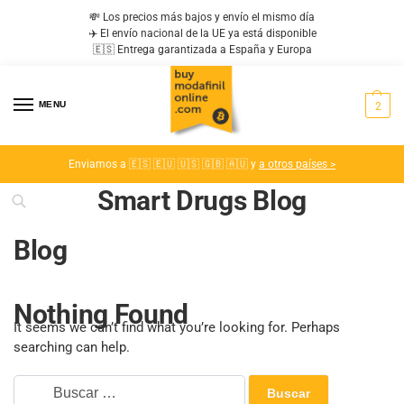
💸 Los precios más bajos y envío el mismo día
✈️ El envío nacional de la UE ya está disponible
🇪🇸 Entrega garantizada a España y Europa
MENU
2
Enviamos a 🇪🇸 🇪🇺 🇺🇸 🇬🇧 🇦🇺 y
a otros países >
Smart Drugs Blog
Blog
Nothing Found
It seems we can’t find what you’re looking for. Perhaps
searching can help.