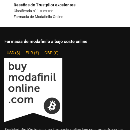
Reseñas de Trustpilot excelentes
Clasificada n˚ 1 ⭐⭐⭐⭐⭐
Farmacia de Modafinilo Online
Farmacia de modafinilo a bajo coste online
USD ($)
EUR (€)
GBP (£)
BuyModafinilOnline es una farmacia online low cost que ofrece las