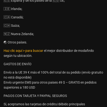
🇪🇸 España y de los países de la 🇪🇺 UE;
🇮🇪 Irlanda;
🇨🇦 Canadá;
🇨🇭 Suiza;
🇳🇿 Nueva Zelanda;
🌏 Otros países.
Haz clic aquí > para buscar
el mejor distribuidor de modafinilo
según tu ubicación.
GASTOS DE ENVÍO
Envío a la UE 39 € más el 100% del total de su pedido (envío gratuito
no está disponible)
Envío urgente EMS para otros paises 49 $ – GRATIS en pedidos
superiores a 180 USD
PAGOS CON TARJETA Y PAYPAL SEGUROS
Sí, aceptamos las tarjetas de crédito/débido principales