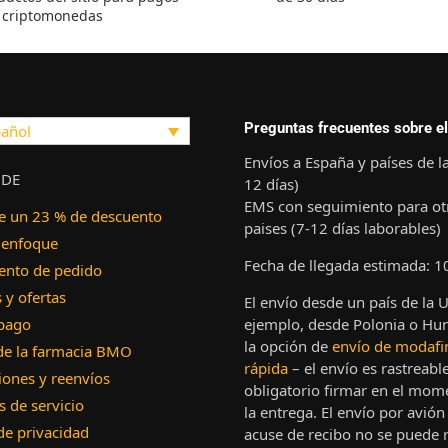
 criptomonedas
Preguntas frecuentes sobre el
añol
Envíos a España y países de l
 DE
12 días)
EMS con seguimiento para ot
e un 23 % de descuento
paises (7-12 días laborables)
 enfoque
Fecha de llegada estimada: 1
ento de pedido
y ofertas
El envío desde un país de la 
 pago
ejemplo, desde Polonia o Hun
la opción de
envío de modafi
de la farmacia BMO
rápida
– el envío es rastreable
ones y reenvíos
obligatorio firmar en el mom
 de servicio
la entrega. El envío por avión
 de privacidad
acuse de recibo no se puede r