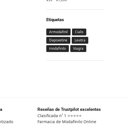
Etiquetas
Armodafinil
Cialis
Dapoxetine
Levitra
modafinilo
Viagra
da
Reseñas de Trustpilot excelentes
Clasificada n˚ 1 ⭐⭐⭐⭐⭐
ntizado
Farmacia de Modafinilo Online