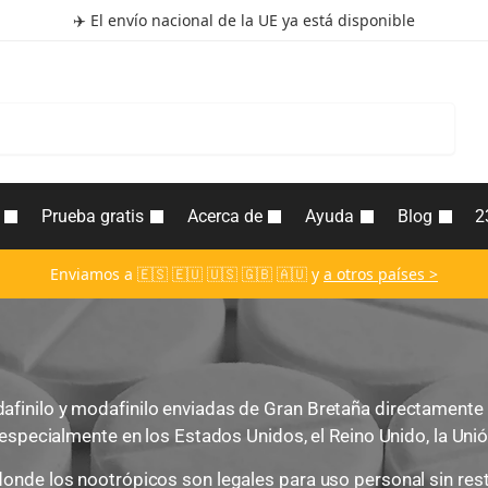
✈️ El envío nacional de la UE ya está disponible
Buscar
Prueba gratis
Acerca de
Ayuda
Blog
2
Enviamos a 🇪🇸 🇪🇺 🇺🇸 🇬🇧 🇦🇺 y
a otros países >
finilo y modafinilo enviadas de Gran Bretaña directamente a
 especialmente en los Estados Unidos, el Reino Unido, la Uni
onde los nootrópicos son legales para uso personal sin rest