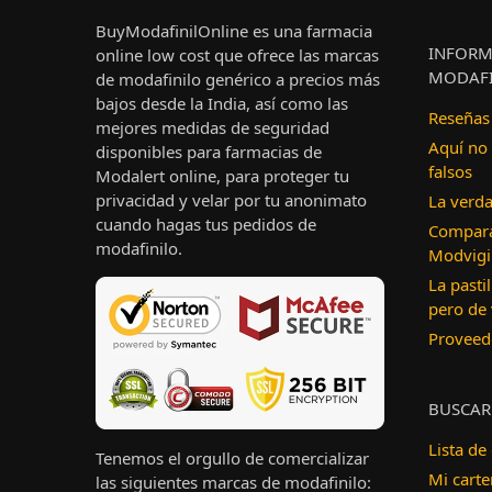
BuyModafinilOnline es una farmacia
INFORM
online low cost que ofrece las marcas
MODAFI
de modafinilo genérico a precios más
bajos desde la India, así como las
Reseñas 
mejores medidas de seguridad
Aquí no
disponibles para farmacias de
falsos
Modalert online, para proteger tu
privacidad y velar por tu anonimato
La verda
cuando hagas tus pedidos de
Compara
modafinilo.
Modvigi
La pastil
pero de
Proveedo
BUSCAR
Lista de
Tenemos el orgullo de comercializar
Mi carte
las siguientes marcas de modafinilo: