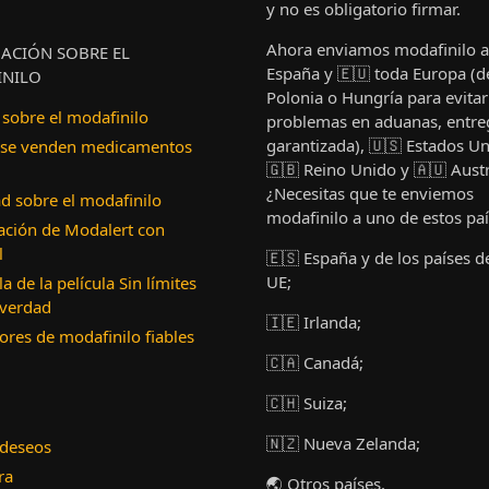
y no es obligatorio firmar.
Ahora enviamos modafinilo a
ACIÓN SOBRE EL
España y 🇪🇺 toda Europa (d
NILO
Polonia o Hungría para evitar
sobre el modafinilo
problemas en aduanas, entr
garantizada), 🇺🇸 Estados Un
 se venden medicamentos
🇬🇧 Reino Unido y 🇦🇺 Austr
¿Necesitas que te enviemos
d sobre el modafinilo
modafinilo a uno de estos pa
ción de Modalert con
l
🇪🇸 España y de los países de
UE;
la de la película Sin límites
 verdad
🇮🇪 Irlanda;
res de modafinilo fiables
🇨🇦 Canadá;
🇨🇭 Suiza;
🇳🇿 Nueva Zelanda;
 deseos
ra
🌏 Otros países.