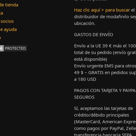
de tienda
Haz clic aquí > para buscar
el
ta
distribuidor de modafinilo se
 socios
ubicación.
de ayuda
GASTOS DE ENVÍO
o
Envío a la UE 39 € más el 10
total de su pedido (envío gra
está disponible)
Envío urgente EMS para otros
49 $ – GRATIS en pedidos sup
a 180 USD
PAGOS CON TARJETA Y PAYPA
SEGUROS
Sí, aceptamos las tarjetas de
crédito/débido principales
(MasterCard, American Expres
como pagos por PayPal, Zelle,
transferencia bancaria SEPA.