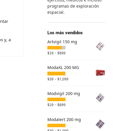
programas de exploración
espacial.
ntar
Los más vendidos
s y, a
Artvigil 150 mg
-
$
29
$
899
ModaXL 200 MG
-
$
39
$
1,099
Modvigil 200 mg
-
$
29
$
899
Modalert 200 mg
-
$
39
$
1,099