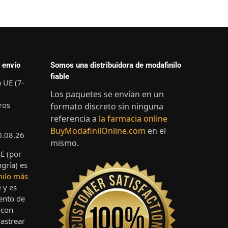
 envío
Somos una distribuidora de modafinilo
fiable
a UE (7-
Los paquetes se envían en un
ros
formato discreto sin ninguna
referencia a
la farmacia online
BuyModafinilOnline.com
en el
0.08.26
mismo.
UE (por
gría) es
nilo más
 y es
ento de
 con
astrear