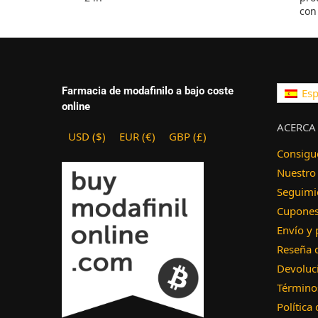
con
Farmacia de modafinilo a bajo coste
Esp
online
ACERCA
USD ($)
EUR (€)
GBP (£)
Consigu
Nuestro
Seguimi
Cupones 
Envío y
Reseña 
Devoluci
Términos
Política