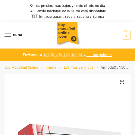
💸 Los precios más bajos y envío el mismo día
✈️ El envío nacional de la UE ya está disponible
🇪🇸 Entrega garantizada a España y Europa
MENU
2
Enviamos a 🇪🇸 🇪🇺 🇺🇸 🇬🇧 🇦🇺 y
a otros países >
Buy Modafinil Online
Tienda
Los más vendidos
ArmodaXL 150 MG
>
>
>