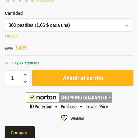
Cantidad
Limpiar
$
499
$
900
Hay existencias
Añadir al carrito
Wishlist
Compare