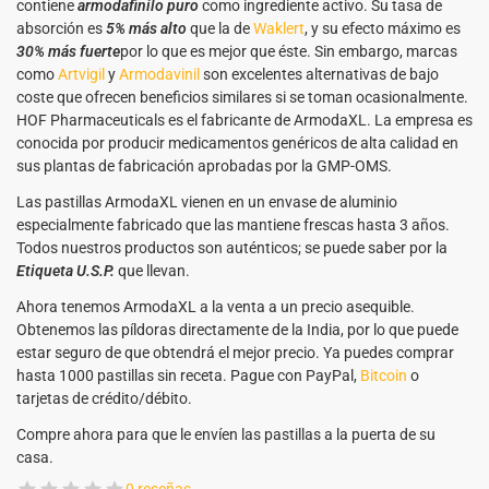
contiene
armodafinilo puro
como ingrediente activo. Su tasa de
absorción es
5% más alto
que la de
Waklert
, y su efecto máximo es
30% más fuerte
por lo que es mejor que éste. Sin embargo, marcas
como
Artvigil
y
Armodavinil
son excelentes alternativas de bajo
coste que ofrecen beneficios similares si se toman ocasionalmente.
HOF Pharmaceuticals es el fabricante de ArmodaXL. La empresa es
conocida por producir medicamentos genéricos de alta calidad en
sus plantas de fabricación aprobadas por la GMP-OMS.
Las pastillas ArmodaXL vienen en un envase de aluminio
especialmente fabricado que las mantiene frescas hasta 3 años.
Todos nuestros productos son auténticos; se puede saber por la
Etiqueta U.S.P.
que llevan.
Ahora tenemos ArmodaXL a la venta a un precio asequible.
Obtenemos las píldoras directamente de la India, por lo que puede
estar seguro de que obtendrá el mejor precio. Ya puedes comprar
hasta 1000 pastillas sin receta. Pague con PayPal,
Bitcoin
o
tarjetas de crédito/débito.
Compre ahora para que le envíen las pastillas a la puerta de su
casa.
0 reseñas