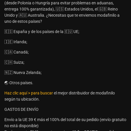
(desde Polonia o Hungría para evitar problemas en aduanas,
entrega 100% garantizada), 🇺🇸 Estados Unidos, el 🇬🇧 Reino
Unido y 🇦🇺 Australia. ¿Necesitas que te enviemos modafinilo a
uno de estos países?
🇪🇸 España y de los países de la 🇪🇺 UE;
🇮🇪 Irlanda;
🇨🇦 Canadá;
🇨🇭 Suiza;
🇳🇿 Nueva Zelanda;
🌏 Otros países.
Haz clic aquí > para buscar
el mejor distribuidor de modafinilo
según tu ubicación.
GASTOS DE ENVÍO
Envío a la UE 39 € más el 100% del total de su pedido (envío gratuito
no está disponible)