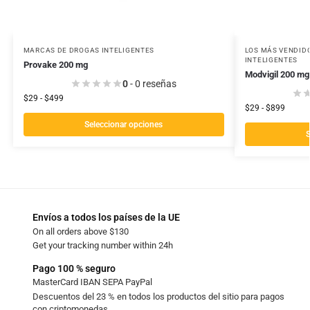
MARCAS DE DROGAS INTELIGENTES
LOS MÁS VENDID
INTELIGENTES
Provake 200 mg
Modvigil 200 mg
0
- 0 reseñas
$
29
-
$
499
$
29
-
$
899
Seleccionar opciones
S
Envíos a todos los países de la UE
On all orders above $130
Get your tracking number within 24h
Pago 100 % seguro
MasterCard IBAN SEPA PayPal
Descuentos del 23 % en todos los productos del sitio para pagos
con criptomonedas