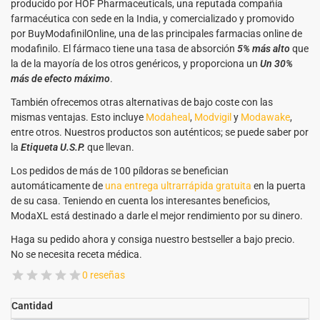
producido por HOF Pharmaceuticals, una reputada compañía
farmacéutica con sede en la India, y comercializado y promovido
por BuyModafinilOnline, una de las principales farmacias online de
modafinilo. El fármaco tiene una tasa de absorción
5% más alto
que
la de la mayoría de los otros genéricos, y proporciona un
Un 30%
más de efecto máximo
.
También ofrecemos otras alternativas de bajo coste con las
mismas ventajas. Esto incluye
Modaheal
,
Modvigil
y
Modawake
,
entre otros. Nuestros productos son auténticos; se puede saber por
la
Etiqueta U.S.P.
que llevan.
Los pedidos de más de 100 píldoras se benefician
automáticamente de
una entrega ultrarrápida gratuita
en la puerta
de su casa. Teniendo en cuenta los interesantes beneficios,
ModaXL está destinado a darle el mejor rendimiento por su dinero.
Haga su pedido ahora y consiga nuestro bestseller a bajo precio.
No se necesita receta médica.
0 reseñas
Cantidad