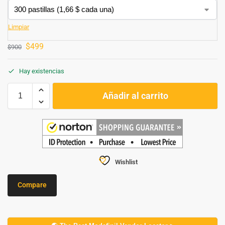
Limpiar
$
499
$
900
Hay existencias
Añadir al carrito
Wishlist
Compare