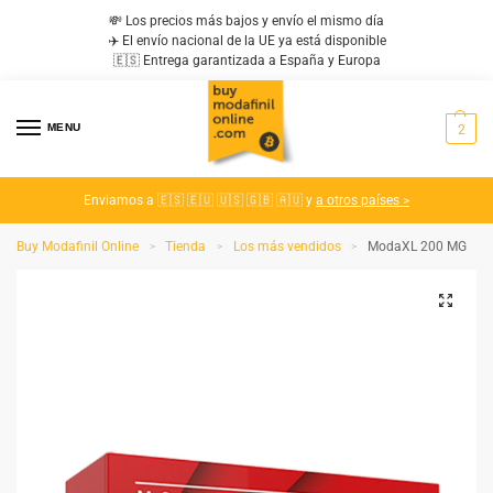
💸 Los precios más bajos y envío el mismo día
✈️ El envío nacional de la UE ya está disponible
🇪🇸 Entrega garantizada a España y Europa
MENU
2
Enviamos a 🇪🇸 🇪🇺 🇺🇸 🇬🇧 🇦🇺 y
a otros países >
Buy Modafinil Online
Tienda
Los más vendidos
ModaXL 200 MG
>
>
>