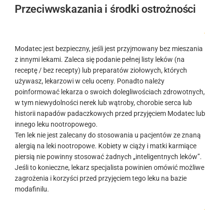
Przeciwwskazania i środki ostrożności
.
Modatec jest bezpieczny, jeśli jest przyjmowany bez mieszania
z innymi lekami. Zaleca się podanie pełnej listy leków (na
receptę / bez recepty) lub preparatów ziołowych, których
używasz, lekarzowi w celu oceny. Ponadto należy
poinformować lekarza o swoich dolegliwościach zdrowotnych,
w tym niewydolności nerek lub wątroby, chorobie serca lub
historii napadów padaczkowych przed przyjęciem Modatec lub
innego leku nootropowego.
Ten lek nie jest zalecany do stosowania u pacjentów ze znaną
alergią na leki nootropowe. Kobiety w ciąży i matki karmiące
piersią nie powinny stosować żadnych „inteligentnych leków”.
Jeśli to konieczne, lekarz specjalista powinien omówić możliwe
zagrożenia i korzyści przed przyjęciem tego leku na bazie
modafinilu.
.