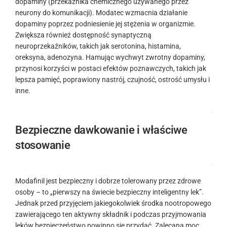
dopaminy (przekaźnika chemicznego używanego przez
neurony do komunikacji). Modatec wzmacnia działanie
dopaminy poprzez podniesienie jej stężenia w organizmie.
Zwiększa również dostępność synaptyczną
neuroprzekaźników, takich jak serotonina, histamina,
oreksyna, adenozyna. Hamując wychwyt zwrotny dopaminy,
przynosi korzyści w postaci efektów poznawczych, takich jak
lepsza pamięć, poprawiony nastrój, czujność, ostrość umysłu i
inne.
.
Bezpieczne dawkowanie i właściwe
stosowanie
.
Modafinil jest bezpieczny i dobrze tolerowany przez zdrowe
osoby – to „pierwszy na świecie bezpieczny inteligentny lek”.
Jednak przed przyjęciem jakiegokolwiek środka nootropowego
zawierającego ten aktywny składnik i podczas przyjmowania
leków bezpieczeństwo powinno się przydać. Zalecana moc