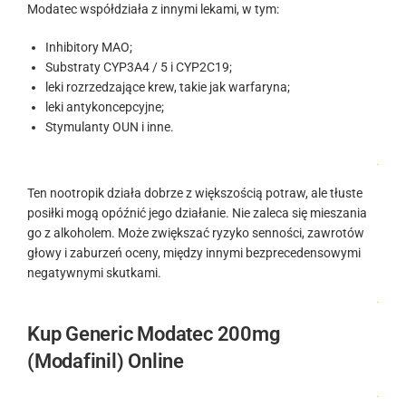
Modatec współdziała z innymi lekami, w tym:
Inhibitory MAO;
Substraty CYP3A4 / 5 i CYP2C19;
leki rozrzedzające krew, takie jak warfaryna;
leki antykoncepcyjne;
Stymulanty OUN i inne.
.
Ten nootropik działa dobrze z większością potraw, ale tłuste
posiłki mogą opóźnić jego działanie. Nie zaleca się mieszania
go z alkoholem. Może zwiększać ryzyko senności, zawrotów
głowy i zaburzeń oceny, między innymi bezprecedensowymi
negatywnymi skutkami.
.
Kup Generic Modatec 200mg
(Modafinil) Online
.