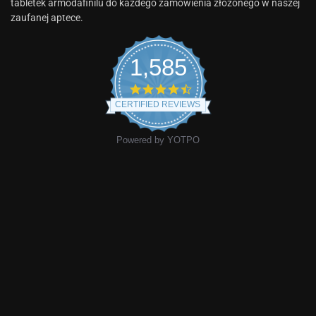
tabletek armodafinilu do każdego zamówienia złożonego w naszej
zaufanej aptece.
1,585
CERTIFIED REVIEWS
Powered by YOTPO