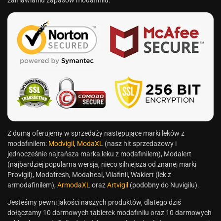
Z dumą oferujemy w sprzedaży następujące marki leków z
modafinilem:
Modvigil
,
ModaXL
(nasz hit sprzedażowy i
jednocześnie najtańsza marka leku z modafinilem), Modalert
(najbardziej popularna wersja, nieco silniejsza od znanej marki
Provigil), Modafresh, Modaheal, Vilafinil, Waklert (lek z
armodafinilem),
ArmodaXL
oraz
Artvigil
(podobny do Nuvigilu).
Jesteśmy pewni jakości naszych produktów, dlatego dziś
dołączamy 10 darmowych tabletek modafinilu oraz 10 darmowych