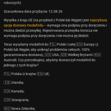
roboczych)
Szacunkowa data przybycia: 12.08.26
Wysyłka z kraju UE (na przykład z Polski lub Węgier) jest
najszybsza
opcja dostawy modafinilu
– wymaga ona podpisu przy doręczeniu i
można śledzić przesyłkę. Rejestrowana przesyłka lotnicza nie
wymaga podpisu przy doręczeniu i nie można jej śledzić.
Teraz wysyłamy modafinil do 🇵🇱 Polski i całej 🇪🇺 Europy (z
Polski lub Węgier, aby uniknąć problemów celnych, 100%
gwarantowana dostawa), 🇺🇸 USA, 🇬🇧 Wielkiej Brytanii i 🇦🇺
Australii. Czy potrzebujesz, abyśmy dostarczyli modafinil do
jednego z tych krajów?
🇵🇱 Polska iz krajów 🇪🇺 UE;
🇮🇪 Irlandia;
🇨🇦 Kanada;
🇨🇭 Szwajcaria;
🇳🇿 Nowa Zelandia;