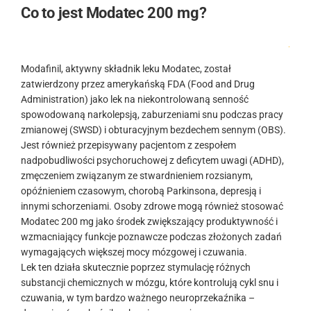
Co to jest Modatec 200 mg?
.
Modafinil, aktywny składnik leku Modatec, został
zatwierdzony przez amerykańską FDA (Food and Drug
Administration) jako lek na niekontrolowaną senność
spowodowaną narkolepsją, zaburzeniami snu podczas pracy
zmianowej (SWSD) i obturacyjnym bezdechem sennym (OBS).
Jest również przepisywany pacjentom z zespołem
nadpobudliwości psychoruchowej z deficytem uwagi (ADHD),
zmęczeniem związanym ze stwardnieniem rozsianym,
opóźnieniem czasowym, chorobą Parkinsona, depresją i
innymi schorzeniami. Osoby zdrowe mogą również stosować
Modatec 200 mg jako środek zwiększający produktywność i
wzmacniający funkcje poznawcze podczas złożonych zadań
wymagających większej mocy mózgowej i czuwania.
Lek ten działa skutecznie poprzez stymulację różnych
substancji chemicznych w mózgu, które kontrolują cykl snu i
czuwania, w tym bardzo ważnego neuroprzekaźnika –