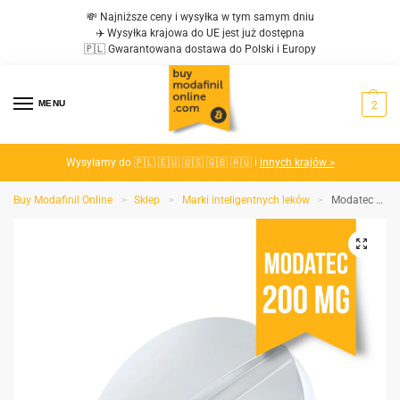
💸 Najniższe ceny i wysyłka w tym samym dniu
✈️ Wysyłka krajowa do UE jest już dostępna
🇵🇱 Gwarantowana dostawa do Polski i Europy
MENU
2
Wysyłamy do 🇵🇱 🇪🇺 🇺🇸 🇬🇧 🇦🇺 i
innych krajów >
Buy Modafinil Online
Sklep
Marki inteligentnych leków
Modatec 200 MG
>
>
>