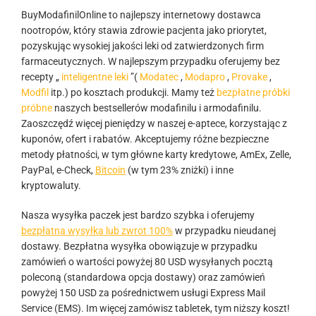
BuyModafinilOnline to najlepszy internetowy dostawca
nootropów, który stawia zdrowie pacjenta jako priorytet,
pozyskując wysokiej jakości leki od zatwierdzonych firm
farmaceutycznych. W najlepszym przypadku oferujemy bez
recepty „
inteligentne leki
”(
Modatec
,
Modapro
,
Provake
,
Modfil
itp.) po kosztach produkcji. Mamy też
bezpłatne próbki
próbne
naszych bestsellerów modafinilu i armodafinilu.
Zaoszczędź więcej pieniędzy w naszej e-aptece, korzystając z
kuponów, ofert i rabatów. Akceptujemy różne bezpieczne
metody płatności, w tym główne karty kredytowe, AmEx, Zelle,
PayPal, e-Check,
Bitcoin
(w tym 23% zniżki) i inne
kryptowaluty.
Nasza wysyłka paczek jest bardzo szybka i oferujemy
bezpłatna wysyłka lub zwrot 100%
w przypadku nieudanej
dostawy. Bezpłatna wysyłka obowiązuje w przypadku
zamówień o wartości powyżej 80 USD wysyłanych pocztą
poleconą (standardowa opcja dostawy) oraz zamówień
powyżej 150 USD za pośrednictwem usługi Express Mail
Service (EMS). Im więcej zamówisz tabletek, tym niższy koszt!