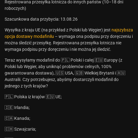
Rejestrowana przesyłka lotnicza do innych państw (10–18 dni
roboczych)
Szacunkowa data przybycia: 13.08.26
Wysyłka z kraju UE (na przykład z Polski lub Węgier) jest
najszybsza
opcja dostawy modafinilu
– wymaga ona podpisu przy doręczeniu i
można śledzić przesyłkę. Rejestrowana przesyłka lotnicza nie
wymaga podpisu przy doręczeniu i nie można jej śledzić.
Teraz wysyłamy modafinil do 🇵🇱 Polski i całej 🇪🇺 Europy (z
Polski lub Węgier, aby uniknąć problemów celnych, 100%
gwarantowana dostawa), 🇺🇸 USA, 🇬🇧 Wielkiej Brytanii i 🇦🇺
Australii. Czy potrzebujesz, abyśmy dostarczyli modafinil do
jednego z tych krajów?
🇵🇱 Polska iz krajów 🇪🇺 UE;
🇮🇪 Irlandia;
🇨🇦 Kanada;
🇨🇭 Szwajcaria;