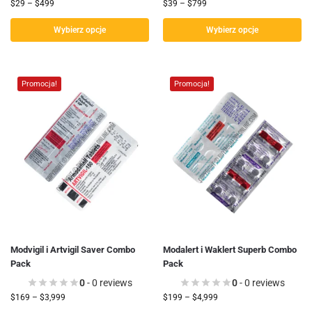
$
29
–
$
499
$
39
–
$
799
Wybierz opcje
Wybierz opcje
Promocja!
Promocja!
Modvigil i Artvigil Saver Combo
Modalert i Waklert Superb Combo
Pack
Pack
0
- 0 reviews
0
- 0 reviews
$
169
–
$
3,999
$
199
–
$
4,999