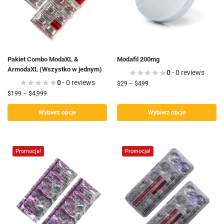
Pakiet Combo ModaXL &
Modafil 200mg
ArmodaXL (Wszystko w jednym)
0
- 0 reviews
0
- 0 reviews
$
29
–
$
499
$
199
–
$
4,999
Wybierz opcje
Wybierz opcje
Promocja!
Promocja!