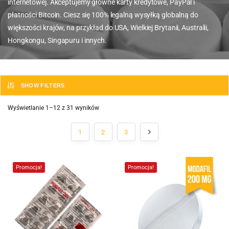
internetowej. Akceptujemy główne karty kredytowe, PayPal i
płatności Bitcoin. Ciesz się 100% legalną wysyłką globalną do
większości krajów, na przykład do USA, Wielkiej Brytanii, Australii,
Hongkongu, Singapuru i innych.
SHOW FILTERS
Wyświetlanie 1–12 z 31 wyników
1
2
3
Promocja!
Promocja!