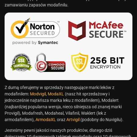
zamawianiu zapasów modafinilu.
Z dumą oferujemy w sprzedaży następujące marki leków z
modafinilem:
Modvigil
,
ModaXL
(nasz hit sprzedażowy i
jednocześnie najtańsza marka leku z modafinilem), Modalert
(najbardziej popularna wersja, nieco silniejsza od znanej marki
Provigil), Modafresh, Modaheal, Vilafinil, Waklert (lek z
armodafinilem),
ArmodaXL
oraz
Artvigil
(podobny do Nuvigilu).
Jesteśmy pewni jakości naszych produktów, dlatego dziś
dołączamy 10 darmowych tabletek modafinilu oraz 10 darmowych