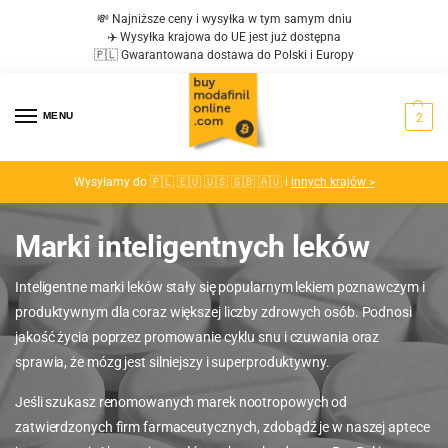
💸 Najniższe ceny i wysyłka w tym samym dniu
✈️ Wysyłka krajowa do UE jest już dostępna
🇵🇱 Gwarantowana dostawa do Polski i Europy
MENU
2
Wysyłamy do 🇵🇱 🇪🇺 🇺🇸 🇬🇧 🇦🇺 i
innych krajów >
Marki inteligentnych leków
Inteligentne marki leków stały się popularnym lekiem poznawczym i
produktywnym dla coraz większej liczby zdrowych osób. Podnosi
jakość życia poprzez promowanie cyklu snu i czuwania oraz
sprawia, że ​​mózg jest silniejszy i superproduktywny.
Jeśli szukasz renomowanych marek nootropowych od
zatwierdzonych firm farmaceutycznych, zdobądź je w naszej aptece