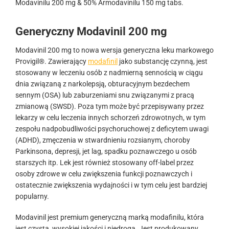
Modavinilu 200 mg & 50% Armodavinilu 150 mg tabs.
Generyczny Modavinil 200 mg
Modavinil 200 mg to nowa wersja generyczna leku markowego
Provigil®. Zawierający
modafinil
jako substancję czynną, jest
stosowany w leczeniu osób z nadmierną sennością w ciągu
dnia związaną z narkolepsją, obturacyjnym bezdechem
sennym (OSA) lub zaburzeniami snu związanymi z pracą
zmianową (SWSD). Poza tym może być przepisywany przez
lekarzy w celu leczenia innych schorzeń zdrowotnych, w tym
zespołu nadpobudliwości psychoruchowej z deficytem uwagi
(ADHD), zmęczenia w stwardnieniu rozsianym, choroby
Parkinsona, depresji, jet lag, spadku poznawczego u osób
starszych itp. Lek jest również stosowany off-label przez
osoby zdrowe w celu zwiększenia funkcji poznawczych i
ostatecznie zwiększenia wydajności i w tym celu jest bardziej
popularny.
Modavinil jest premium generyczną marką modafinilu, która
jest czysta, wysokiej jakości i niedroga. Jest produkowany