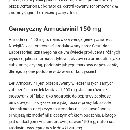
przez Centurion Laboratories, certyfikowany, renomowany, &
zaufany gigant farmaceutyczny z Indii.
Generyczny Armodavinil 150 mg
Armodavinil 150 mg to najnowsza wersja generyczna leku
Nuvigil®. Jest on również produkowany przez Centurion
Laboratories, uznanego na całym świecie producenta różnych
wysokiej jakości farmaceutyków. Lek zawiera armodafinil jako
substancję czynną, podobnie jak jego markowy odpowiednik,
dlatego są one podobne w działaniu i korzyściach.
Lek Armodavinil jest przepisywany w leczeniu tych samych
zaburzeń snu co lek Modavinil 200 mg. Jest on również
stosowany off-label jako nootropic do poprawy zdolności
umysłowych i zwiększenie wydajności w pracy lub szkole.
Jednak substancja czynna Armodavinilu jest uważana za
silniejszą niż modafinil z lepszym efektem budzenia. Dlatego
jest on dostępny w standardowej dawce 150 mg, natomiast
Modavinil występuje w sile dawki 200 mg.