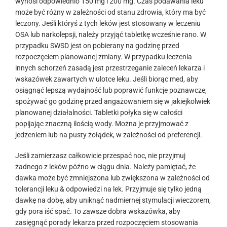
wynosi odpowiednio 150 mg i 200 mg. Czas podawania leku
może być różny w zależności od stanu zdrowia, który ma być
leczony. Jeśli któryś z tych leków jest stosowany w leczeniu
OSA lub narkolepsji, należy przyjąć tabletkę wcześnie rano. W
przypadku SWSD jest on pobierany na godzinę przed
rozpoczęciem planowanej zmiany. W przypadku leczenia
innych schorzeń zasadą jest przestrzeganie zaleceń lekarza i
wskazówek zawartych w ulotce leku. Jeśli biorąc med, aby
osiągnąć lepszą wydajność lub poprawić funkcje poznawcze,
spożywać go godzinę przed angażowaniem się w jakiejkolwiek
planowanej działalności. Tabletki połyka się w całości
popijając znaczną ilością wody. Można je przyjmować z
jedzeniem lub na pusty żołądek, w zależności od preferencji.
Jeśli zamierzasz całkowicie przespać noc, nie przyjmuj
żadnego z leków późno w ciągu dnia. Należy pamiętać, że
dawka może być zmniejszona lub zwiększona w zależności od
tolerancji leku & odpowiedzi na lek. Przyjmuje się tylko jedną
dawkę na dobę, aby uniknąć nadmiernej stymulacji wieczorem,
gdy pora iść spać. To zawsze dobra wskazówka, aby
zasięgnąć porady lekarza przed rozpoczęciem stosowania