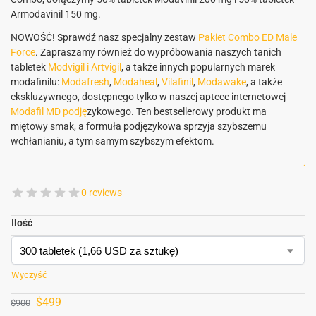
Armodavinil 150 mg.
NOWOŚĆ! Sprawdź nasz specjalny zestaw
Pakiet Combo ED Male
Force
. Zapraszamy również do wypróbowania naszych tanich
tabletek
Modvigil i Artvigil
, a także innych popularnych marek
modafinilu:
Modafresh
,
Modaheal
,
Vilafinil
,
Modawake
, a także
ekskluzywnego, dostępnego tylko w naszej aptece internetowej
Modafil MD podję
zykowego. Ten bestsellerowy produkt ma
miętowy smak, a formuła podjęzykowa sprzyja szybszemu
wchłanianiu, a tym samym szybszym efektom.
.
0 reviews
Ilość
Wyczyść
$
499
$
900