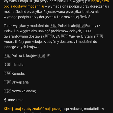
Wysyłka z kraju UE (na przykład z Polski lub Węgier) jest
najszybsza
opcja dostawy modafinilu
– wymaga ona podpisu przy doręczeniu i
można śledzić przesyłkę. Rejestrowana przesyłka lotnicza nie
wymaga podpisu przy doręczeniu i nie można jej śledzić.
Teraz wysyłamy modafinil do 🇵🇱 Polski i całej 🇪🇺 Europy (z
Polski lub Węgier, aby uniknąć problemów celnych, 100%
gwarantowana dostawa), 🇺🇸 USA, 🇬🇧 Wielkiej Brytanii i 🇦🇺
Australii. Czy potrzebujesz, abyśmy dostarczyli modafinil do
jednego z tych krajów?
🇵🇱 Polska iz krajów 🇪🇺 UE;
🇮🇪 Irlandia;
🇨🇦 Kanada;
🇨🇭 Szwajcaria;
🇳🇿 Nowa Zelandia;
🌏 Inne kraje.
Kliknij tutaj > , aby znaleźć najlepszego
sprzedawcę modafinilu w