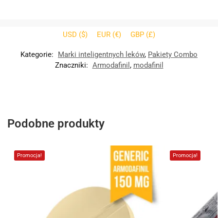
USD ($)
EUR (€)
GBP (£)
Kategorie:
Marki inteligentnych leków
,
Pakiety Combo
Znaczniki:
Armodafinil
,
modafinil
Podobne produkty
Promocja!
Promocja!