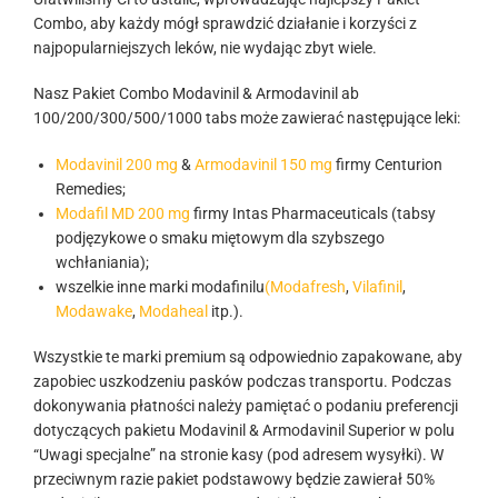
Combo, aby każdy mógł sprawdzić działanie i korzyści z
najpopularniejszych leków, nie wydając zbyt wiele.
Nasz Pakiet Combo Modavinil & Armodavinil ab
100/200/300/500/1000 tabs może zawierać następujące leki:
Modavinil 200 mg
&
Armodavinil 150 mg
firmy Centurion
Remedies;
Modafil MD 200 mg
firmy Intas Pharmaceuticals (tabsy
podjęzykowe o smaku miętowym dla szybszego
wchłaniania);
wszelkie inne marki modafinilu
(Modafresh
,
Vilafinil
,
Modawake
,
Modaheal
itp.).
Wszystkie te marki premium są odpowiednio zapakowane, aby
zapobiec uszkodzeniu pasków podczas transportu. Podczas
dokonywania płatności należy pamiętać o podaniu preferencji
dotyczących pakietu Modavinil & Armodavinil Superior w polu
“Uwagi specjalne” na stronie kasy (pod adresem wysyłki). W
przeciwnym razie pakiet podstawowy będzie zawierał 50%