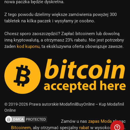
nowa paczka będzie dyskretna.
Z tego powodu dzielimy większe zamówienia powyżej 300
tabletek na kilka paczek i wysyłamy je osobno.
Chcesz sporo zaoszczędzić? Zapłać bitcoinem lub dowolną
inną kryptowalutą, a otrzymasz 23% rabatu. Nie jest potrzebny
żaden
kod kuponu
, ta ekskluzywna oferta obowiązuje zawsze.
© 2019-2026 Prawa autorskie ModafinilBuyOnline – Kup Modafinil
Online
Zamów u nas
zapas Moda
płacąc
Bitcoinem,
aby otrzymać specjalny
rabat
w wysokości 23%.