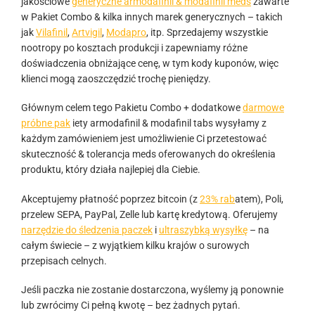
jakościowe
generyczne armodafinil & modafinil meds
zawarte
w Pakiet Combo & kilka innych marek generycznych – takich
jak
Vilafinil
,
Artvigil
,
Modapro
, itp. Sprzedajemy wszystkie
nootropy po kosztach produkcji i zapewniamy różne
doświadczenia obniżające cenę, w tym kody kuponów, więc
klienci mogą zaoszczędzić trochę pieniędzy.
Głównym celem tego Pakietu Combo + dodatkowe
darmowe
próbne pak
iety armodafinil & modafinil tabs wysyłamy z
każdym zamówieniem jest umożliwienie Ci przetestować
skuteczność & tolerancja meds oferowanych do określenia
produktu, który działa najlepiej dla Ciebie.
Akceptujemy płatność poprzez bitcoin (z
23% rab
atem), Poli,
przelew SEPA, PayPal, Zelle lub kartę kredytową. Oferujemy
narzędzie do śledzenia paczek
i
ultraszybką wysyłkę
– na
całym świecie – z wyjątkiem kilku krajów o surowych
przepisach celnych.
Jeśli paczka nie zostanie dostarczona, wyślemy ją ponownie
lub zwrócimy Ci pełną kwotę – bez żadnych pytań.