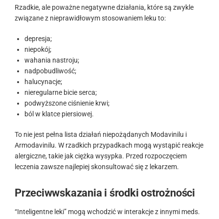
Rzadkie, ale poważne negatywne działania, które są zwykle
związane z nieprawidłowym stosowaniem leku to:
depresja;
niepokój;
wahania nastroju;
nadpobudliwość;
halucynacje;
nieregularne bicie serca;
podwyższone ciśnienie krwi;
ból w klatce piersiowej.
To nie jest pełna lista działań niepożądanych Modavinilu i
Armodavinilu. W rzadkich przypadkach mogą wystąpić reakcje
alergiczne, takie jak ciężka wysypka. Przed rozpoczęciem
leczenia zawsze najlepiej skonsultować się z lekarzem.
Przeciwwskazania i środki ostrożności
“Inteligentne leki” mogą wchodzić w interakcje z innymi meds.