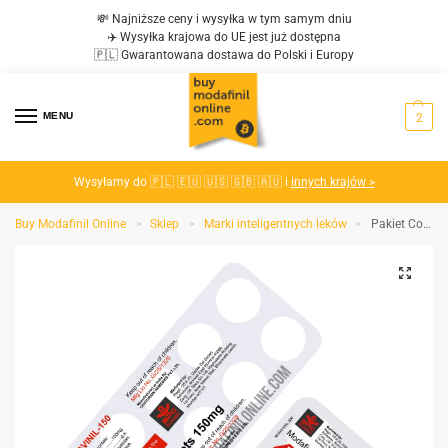
💸 Najniższe ceny i wysyłka w tym samym dniu
✈️ Wysyłka krajowa do UE jest już dostępna
🇵🇱 Gwarantowana dostawa do Polski i Europy
MENU
2
Wysyłamy do 🇵🇱 🇪🇺 🇺🇸 🇬🇧 🇦🇺 i
innych krajów >
Buy Modafinil Online
Sklep
Marki inteligentnych leków
Pakiet Combo Modavinil & Armodavinil
>
>
>