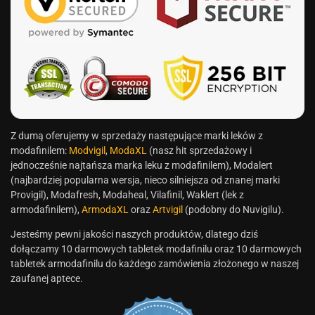
Z dumą oferujemy w sprzedaży następujące marki leków z
modafinilem:
Modvigil
,
ModaXL
(nasz hit sprzedażowy i
jednocześnie najtańsza marka leku z modafinilem), Modalert
(najbardziej popularna wersja, nieco silniejsza od znanej marki
Provigil), Modafresh, Modaheal, Vilafinil, Waklert (lek z
armodafinilem),
ArmodaXL
oraz
Artvigil
(podobny do Nuvigilu).
Jesteśmy pewni jakości naszych produktów, dlatego dziś
dołączamy 10 darmowych tabletek modafinilu oraz 10 darmowych
tabletek armodafinilu do każdego zamówienia złożonego w naszej
zaufanej aptece.