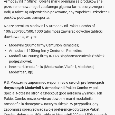
Armodavinil (150mg). Obie te marki premium są produkowane
przez renomowanego i zaufanego giganta farmaceutycznego z
Indii, a także są odpowiednio pakowane, aby zapobiec uszkodzeniu
pasków podczas transportu.
Nasze premium Modavinil & Armodavinil Pakiet Combo of
100/200/300/500/1000 tabs może zawierać dowolne tabletki
dawkowania, w tym:
Modavinil 200mg firmy Centurion Remedies;
Armodavinil 150mg firmy Centurion Remedies;
Modafil MD 200mg firmy INTAS Biopharmaceuticals (tabletki
podjęzykowe);
inne marki modafinilu (Modawake, Vilafinil, Modaheal,
Modafresh, itp).
P.S. Proszę
nie zapomnieć wspomnieć o swoich preferencjach
dotyczących Modavinil & Armodavinil Pakiet Combo
w polu
Special Notes na stronie Checkout (pod adresem wysyłki). Ten
Pakiet Combo może zawierać dowolne marki modafinilu i
armodafinilu dostępne w naszym sklepie. W przypadku, gdy
zapomnisz sprecyzować swoje preferencje dotyczące Pakiet
Combo, dołączymy 50% tabletek Modavinil 200 mg i 50% tabletek