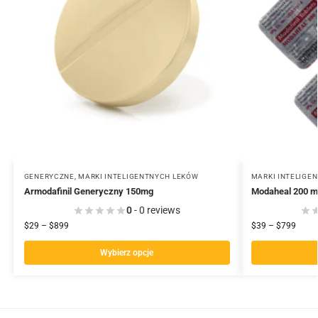
GENERYCZNE
,
MARKI INTELIGENTNYCH LEKÓW
MARKI INTELIGE
Armodafinil Generyczny 150mg
Modaheal 200 
0
- 0 reviews
$
29
–
$
899
$
39
–
$
799
Wybierz opcje