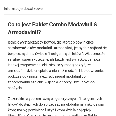
Informacje dodatkowe
Co to jest Pakiet Combo Modavinil &
Armodavinil?
Istnieje wystarczający powód, dla którego powinieneś
spróbować leków modafinil i armodafinil, jednych z najbardziej
bezpiecznych na świecie “inteligentnych leków”. Wiadomo, że
są silne i super skuteczne, ale każdy jest wyjątkowy i może
inaczej reagować na leki. Niektórzy mogą odkryć, że
armodafinil działa lepiej dla nich niż modafinil lub odwrotnie,
podczas gdy inni znaleźć sublingual modafinil do
zaoferowania szalenie wspaniałe efekty i być łatwe do
spożycia.
Z szerokim wyborem różnych generycznych “inteligentnych
leków” dostępnych do sprzedaży na globalnym rynku dzisiaj,
którą markę powinieneś użyć i która działa najlepiej?
Ułatwiliśmy Ci to ustalić, wprowadzając najlepszy Pakiet