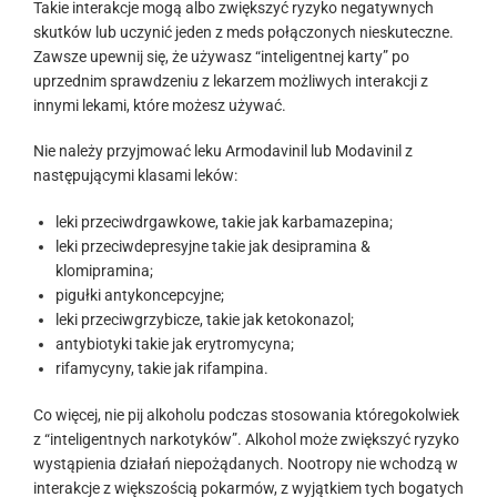
Takie interakcje mogą albo zwiększyć ryzyko negatywnych
skutków lub uczynić jeden z meds połączonych nieskuteczne.
Zawsze upewnij się, że używasz “inteligentnej karty” po
uprzednim sprawdzeniu z lekarzem możliwych interakcji z
innymi lekami, które możesz używać.
Nie należy przyjmować leku Armodavinil lub Modavinil z
następującymi klasami leków:
leki przeciwdrgawkowe, takie jak karbamazepina;
leki przeciwdepresyjne takie jak desipramina &
klomipramina;
pigułki antykoncepcyjne;
leki przeciwgrzybicze, takie jak ketokonazol;
antybiotyki takie jak erytromycyna;
rifamycyny, takie jak rifampina.
Co więcej, nie pij alkoholu podczas stosowania któregokolwiek
z “inteligentnych narkotyków”. Alkohol może zwiększyć ryzyko
wystąpienia działań niepożądanych. Nootropy nie wchodzą w
interakcje z większością pokarmów, z wyjątkiem tych bogatych