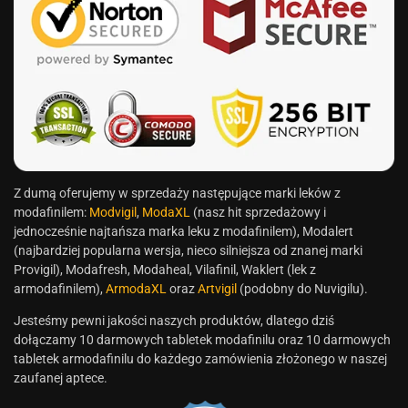
Z dumą oferujemy w sprzedaży następujące marki leków z
modafinilem:
Modvigil
,
ModaXL
(nasz hit sprzedażowy i
jednocześnie najtańsza marka leku z modafinilem), Modalert
(najbardziej popularna wersja, nieco silniejsza od znanej marki
Provigil), Modafresh, Modaheal, Vilafinil, Waklert (lek z
armodafinilem),
ArmodaXL
oraz
Artvigil
(podobny do Nuvigilu).
Jesteśmy pewni jakości naszych produktów, dlatego dziś
dołączamy 10 darmowych tabletek modafinilu oraz 10 darmowych
tabletek armodafinilu do każdego zamówienia złożonego w naszej
zaufanej aptece.