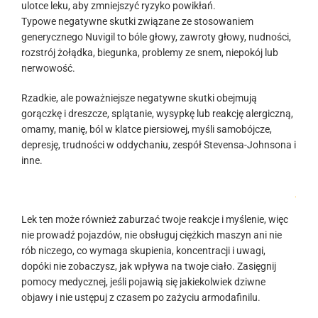
ulotce leku, aby zmniejszyć ryzyko powikłań.
Typowe negatywne skutki związane ze stosowaniem
generycznego Nuvigil to bóle głowy, zawroty głowy, nudności,
rozstrój żołądka, biegunka, problemy ze snem, niepokój lub
nerwowość.
Rzadkie, ale poważniejsze negatywne skutki obejmują
gorączkę i dreszcze, splątanie, wysypkę lub reakcję alergiczną,
omamy, manię, ból w klatce piersiowej, myśli samobójcze,
depresję, trudności w oddychaniu, zespół Stevensa-Johnsona i
inne.
.
Lek ten może również zaburzać twoje reakcje i myślenie, więc
nie prowadź pojazdów, nie obsługuj ciężkich maszyn ani nie
rób niczego, co wymaga skupienia, koncentracji i uwagi,
dopóki nie zobaczysz, jak wpływa na twoje ciało. Zasięgnij
pomocy medycznej, jeśli pojawią się jakiekolwiek dziwne
objawy i nie ustępuj z czasem po zażyciu armodafinilu.