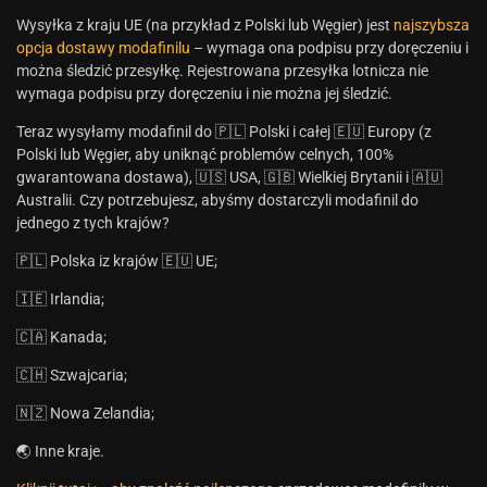
Wysyłka z kraju UE (na przykład z Polski lub Węgier) jest
najszybsza
opcja dostawy modafinilu
– wymaga ona podpisu przy doręczeniu i
można śledzić przesyłkę. Rejestrowana przesyłka lotnicza nie
wymaga podpisu przy doręczeniu i nie można jej śledzić.
Teraz wysyłamy modafinil do 🇵🇱 Polski i całej 🇪🇺 Europy (z
Polski lub Węgier, aby uniknąć problemów celnych, 100%
gwarantowana dostawa), 🇺🇸 USA, 🇬🇧 Wielkiej Brytanii i 🇦🇺
Australii. Czy potrzebujesz, abyśmy dostarczyli modafinil do
jednego z tych krajów?
🇵🇱 Polska iz krajów 🇪🇺 UE;
🇮🇪 Irlandia;
🇨🇦 Kanada;
🇨🇭 Szwajcaria;
🇳🇿 Nowa Zelandia;
🌏 Inne kraje.