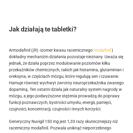
.
.
Jak działają te tabletki?
.
Armodafinil ((R) -izomer kwasu racemicznego
modafinil
)
dokładny mechanizm działania pozostaje nieznany. Uważa się
jednak, że działa poprzez modulowanie poziomów kilku
przekaźników chemicznych, takich jak histamina, glutaminian i
oreksyna, w częściach mózgu, które regulują sen i czuwanie.
Hamuje również wychwyt zwrotny neuroprzekaźnika zwanego
dopaminą. Ten ostatni działa jak naturalny system nagrody w
mózgu, a jego podwyższone stężenia prowadzą do poprawy
funkcji poznawczych, bystrości umysłu, energii, pamięci,
czujności, koncentracji, czujności i innych korzyści.
Generyczny Nuvigil 150 mg jest 1,33 razy skuteczniejszy niż
racemiczny modafinil. Pozwala uniknąć niepotrzebnego