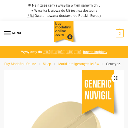
💸 Najniższe ceny i wysyłka w tym samym dniu
✈️ Wysyłka krajowa do UE jest już dostępna
🇵🇱 Gwarantowana dostawa do Polski i Europy
MENU
2
Wysyłamy do 🇵🇱 🇪🇺 🇺🇸 🇬🇧 🇦🇺 i
innych krajów >
Buy Modafinil Online
Sklep
Marki inteligentnych leków
Generyczny Nuvigil 150mg
>
>
>