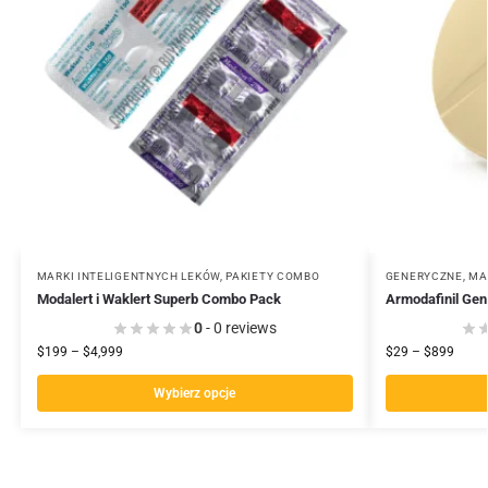
MARKI INTELIGENTNYCH LEKÓW
,
PAKIETY COMBO
GENERYCZNE
,
MA
Modalert i Waklert Superb Combo Pack
Armodafinil Ge
0
- 0 reviews
$
199
–
$
4,999
$
29
–
$
899
Wybierz opcje