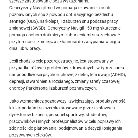
szersze zastosowanie poza wskazaniami.
Generyczny Nuvigil med wspomaga czuwanie u osób
pozbawionych snu z powodu obturacyjnego bezdechu
sennego (OBS), narkolepsji i zaburzeń snu podczas pracy
zmianowej (SWSD). Generyczny Nuvigil 150 mg skutecznie
pomaga osobom dotkniętym zaburzeniami snu zachować
przytomność i zmniejsza skłonność do zasypiania w ciągu
dnia lub w pracy.
Jeśli chodzi o cele pozarejestracyjne, jest stosowany w
przypadku różnych problemów zdrowotnych, w tym zespołu
nadpobudliwości psychoruchowej z deficytem uwagi (ADHD),
depresji, stwardnienia rozsianego, zmiany strefy czasowej,
choroby Parkinsona i zaburzeń poznawczych.
Jako wzmacniacz poznawczy i zwiększający produktywność,
leki armodafinil są szeroko stosowane przez czołowych
dyrektorów biznesu, personel sportowy, studentów,
pracowników i innych profesjonalistów w celu poprawy ich
zdolności do planowania, podejmowania decyzji i osiągania
pozytywnych efektów.