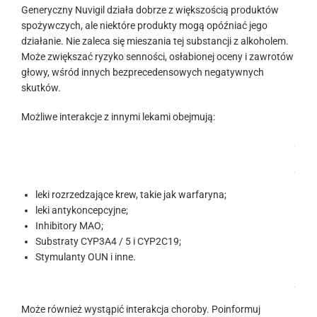
Generyczny Nuvigil działa dobrze z większością produktów
spożywczych, ale niektóre produkty mogą opóźniać jego
działanie. Nie zaleca się mieszania tej substancji z alkoholem.
Może zwiększać ryzyko senności, osłabionej oceny i zawrotów
głowy, wśród innych bezprecedensowych negatywnych
skutków.
Możliwe interakcje z innymi lekami obejmują:
.
.
leki rozrzedzające krew, takie jak warfaryna;
leki antykoncepcyjne;
Inhibitory MAO;
Substraty CYP3A4 / 5 i CYP2C19;
Stymulanty OUN i inne.
.
Może również wystąpić interakcja choroby. Poinformuj