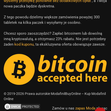
wyślemy przesyłkę ponownie bez dodatkowych opłat
, a Twoja
nowa paczka będzie dyskretna.
Z tego powodu dzielimy większe zamówienia powyżej 300
tabletek na kilka paczek i wysyłamy je osobno.
Chcesz sporo zaoszczędzić? Zapłać bitcoinem lub dowolną
inną kryptowalutą, a otrzymasz 23% rabatu. Nie jest potrzebny
żaden
kod kuponu
, ta ekskluzywna oferta obowiązuje zawsze.
© 2019-2026 Prawa autorskie ModafinilBuyOnline – Kup Modafinil
Online
Zamów u nas
zapas Moda
płacąc