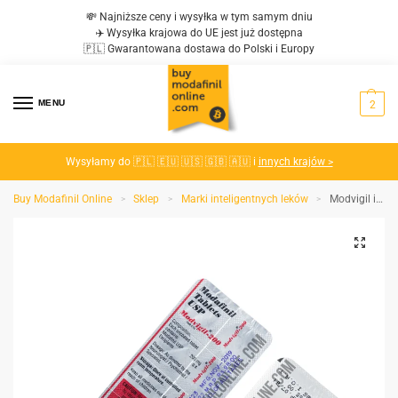
💸 Najniższe ceny i wysyłka w tym samym dniu
✈️ Wysyłka krajowa do UE jest już dostępna
🇵🇱 Gwarantowana dostawa do Polski i Europy
MENU
2
Wysyłamy do 🇵🇱 🇪🇺 🇺🇸 🇬🇧 🇦🇺 i
innych krajów >
Buy Modafinil Online
Sklep
Marki inteligentnych leków
Modvigil i Artvigil Saver Combo Pack
>
>
>