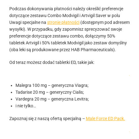
Podczas dokonywania płatności należy określić preferencje
dotyczące zestawu Combo Modvigil i Artvigil Saver w polu
Uwagi specjalne na
stronie płatności
(dostępnym pod adresem
wysyłki). W przypadku, gdy zapomnisz sprecyzować swoje
preferencje dotyczące zestawu combo, dołączymy 50%
tabletek Artvigil i 50% tabletek Modvigil jako zestaw domyślny
(oba leki są produkowane przez HAB Pharmaceuticals).
Od teraz możesz dodać tabletki ED, takie jak:
.
Malegra 100 mg – generyczna Viagra;
Tadarise 20 mg – generyczny Cialis;
Vardegra 20 mg – generyczna Levitra;
i nie tylko…
Zapoznaj się z naszą ofertą specjalną –
Male Force ED Pack.
.