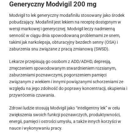
Generyczny Modvigil 200 mg
Modvigil to lek generyczny modafinilu stosowany jako środek
pobudzający. Modafinil jest lekiem na receptę dostępnym w
wersji markowej i generycznej. Modvigil leczy nadmierną
senność w ciągu dnia spowodowaną problemami ze snem,
takimi jak narkolepsja, obturacyjny bezdech senny (OSA) i
zaburzenia snu związane z pracą zmianową (SWSD).
Lekarze przepisują go osobom z ADD/ADHD, depresją,
zmęczeniem spowodowanym stwardnieniem rozsianym,
zaburzeniami poznawczymi, pogorszeniem pamięci
związanym z wiekiem i innymi powiązanymi schorzeniami ze
względu na jego zdolność do poprawy koncentracji, skupienia i
przywrócenia czuwania.
Zdrowi ludzie stosują Modvigil jako “inteligentny lek” w celu
zwiększenia swoich funkcji poznawczych, produktywności,
energii, pamięci i ostrości umysłu, a także innych korzyści w
nauce i wykonywaniu pracy.