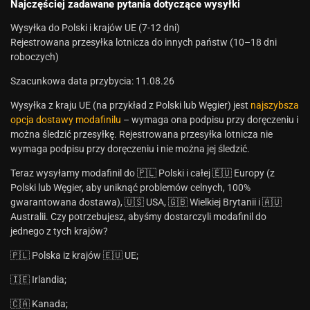
Najczęściej zadawane pytania dotyczące wysyłki
Wysyłka do Polski i krajów UE (7-12 dni)
Rejestrowana przesyłka lotnicza do innych państw (10–18 dni
roboczych)
Szacunkowa data przybycia: 11.08.26
Wysyłka z kraju UE (na przykład z Polski lub Węgier) jest
najszybsza
opcja dostawy modafinilu
– wymaga ona podpisu przy doręczeniu i
można śledzić przesyłkę. Rejestrowana przesyłka lotnicza nie
wymaga podpisu przy doręczeniu i nie można jej śledzić.
Teraz wysyłamy modafinil do 🇵🇱 Polski i całej 🇪🇺 Europy (z
Polski lub Węgier, aby uniknąć problemów celnych, 100%
gwarantowana dostawa), 🇺🇸 USA, 🇬🇧 Wielkiej Brytanii i 🇦🇺
Australii. Czy potrzebujesz, abyśmy dostarczyli modafinil do
jednego z tych krajów?
🇵🇱 Polska iz krajów 🇪🇺 UE;
🇮🇪 Irlandia;
🇨🇦 Kanada;