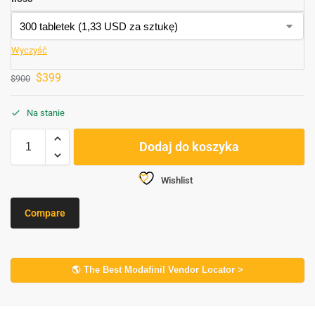
Wyczyść
$
399
$
900
Na stanie
Dodaj do koszyka
Wishlist
Compare
🌎 The Best Modafinil Vendor Locator >