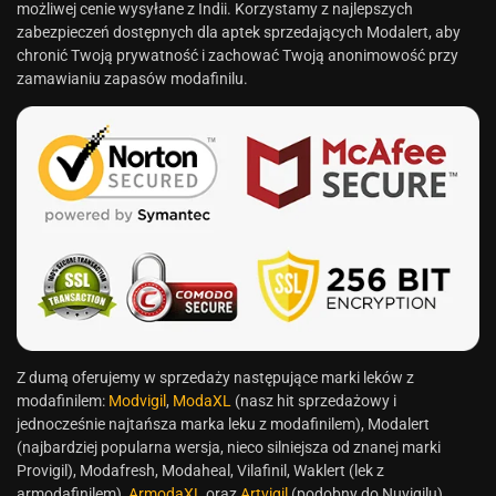
możliwej cenie wysyłane z Indii. Korzystamy z najlepszych
zabezpieczeń dostępnych dla aptek sprzedających Modalert, aby
chronić Twoją prywatność i zachować Twoją anonimowość przy
zamawianiu zapasów modafinilu.
Z dumą oferujemy w sprzedaży następujące marki leków z
modafinilem:
Modvigil
,
ModaXL
(nasz hit sprzedażowy i
jednocześnie najtańsza marka leku z modafinilem), Modalert
(najbardziej popularna wersja, nieco silniejsza od znanej marki
Provigil), Modafresh, Modaheal, Vilafinil, Waklert (lek z
armodafinilem),
ArmodaXL
oraz
Artvigil
(podobny do Nuvigilu).