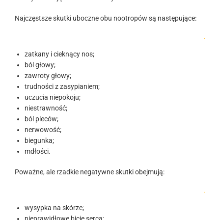
Najczęstsze skutki uboczne obu nootropów są następujące:
.
zatkany i cieknący nos;
ból głowy;
zawroty głowy;
trudności z zasypianiem;
uczucia niepokoju;
niestrawność;
ból pleców;
nerwowość;
biegunka;
mdłości.
Poważne, ale rzadkie negatywne skutki obejmują:
.
wysypka na skórze;
nieprawidłowe bicie serca;