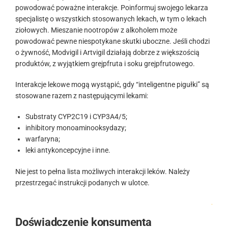
powodować poważne interakcje. Poinformuj swojego lekarza
specjalistę o wszystkich stosowanych lekach, w tym o lekach
ziołowych. Mieszanie nootropów z alkoholem może
powodować pewne niespotykane skutki uboczne. Jeśli chodzi
o żywność, Modvigil i Artvigil działają dobrze z większością
produktów, z wyjątkiem grejpfruta i soku grejpfrutowego.
Interakcje lekowe mogą wystąpić, gdy “inteligentne pigułki” są
stosowane razem z następującymi lekami:
Substraty CYP2C19 i CYP3A4/5;
inhibitory monoaminooksydazy;
warfaryna;
leki antykoncepcyjne i inne.
Nie jest to pełna lista możliwych interakcji leków. Należy
przestrzegać instrukcji podanych w ulotce.
.
Doświadczenie konsumenta