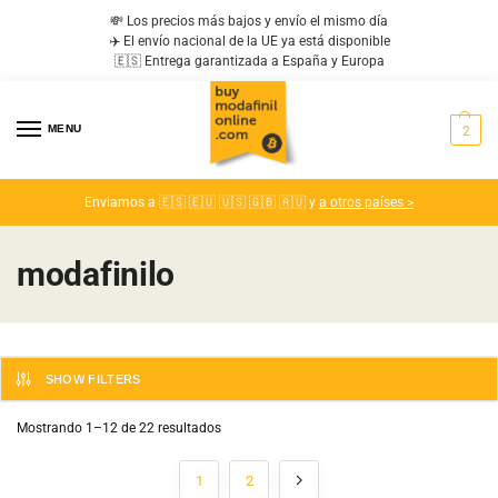
💸 Los precios más bajos y envío el mismo día
✈️ El envío nacional de la UE ya está disponible
🇪🇸 Entrega garantizada a España y Europa
MENU
2
Enviamos a 🇪🇸 🇪🇺 🇺🇸 🇬🇧 🇦🇺 y
a otros países >
modafinilo
SHOW FILTERS
Mostrando 1–12 de 22 resultados
1
2