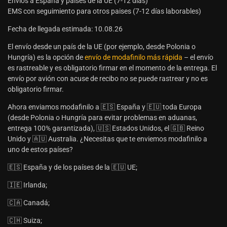
Envíos a España y países de la UE (7-12 días)
EMS con seguimiento para otros paises (7-12 días laborables)
Fecha de llegada estimada: 10.08.26
El envío desde un país de la UE (por ejemplo, desde Polonia o
Hungría) es la opción de
envío de modafinilo más rápida
– el envío
es rastreable y es obligatorio firmar en el momento de la entrega. El
envío por avión con acuse de recibo no se puede rastrear y no es
obligatorio firmar.
Ahora enviamos modafinilo a 🇪🇸 España y 🇪🇺 toda Europa
(desde Polonia o Hungría para evitar problemas en aduanas,
entrega 100% garantizada), 🇺🇸 Estados Unidos, el 🇬🇧 Reino
Unido y 🇦🇺 Australia. ¿Necesitas que te enviemos modafinilo a
uno de estos países?
🇪🇸 España y de los países de la 🇪🇺 UE;
🇮🇪 Irlanda;
🇨🇦 Canadá;
🇨🇭 Suiza;