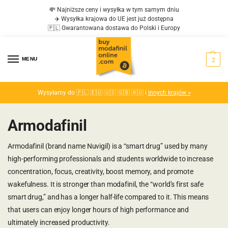
💸 Najniższe ceny i wysyłka w tym samym dniu
✈️ Wysyłka krajowa do UE jest już dostępna
🇵🇱 Gwarantowana dostawa do Polski i Europy
MENU
2
Wysyłamy do 🇵🇱 🇪🇺 🇺🇸 🇬🇧 🇦🇺 i
innych krajów >
Armodafinil
Armodafinil (brand name Nuvigil) is a “smart drug” used by many
high-performing professionals and students worldwide to increase
concentration, focus, creativity, boost memory, and promote
wakefulness. It is stronger than modafinil, the “world’s first safe
smart drug,” and has a longer half-life compared to it. This means
that users can enjoy longer hours of high performance and
ultimately increased productivity.