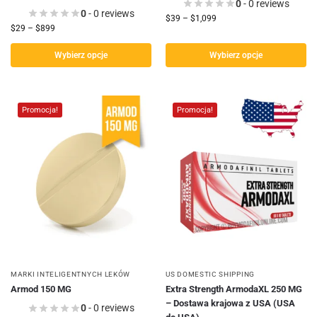
0
- 0 reviews
0
- 0 reviews
$
39
–
$
1,099
$
29
–
$
899
Wybierz opcje
Wybierz opcje
Promocja!
Promocja!
MARKI INTELIGENTNYCH LEKÓW
US DOMESTIC SHIPPING
Armod 150 MG
Extra Strength ArmodaXL 250 MG
– Dostawa krajowa z USA (USA
0
- 0 reviews