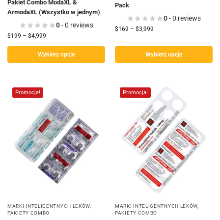
Pakiet Combo ModaXL &
Pack
ArmodaXL (Wszystko w jednym)
0
- 0 reviews
0
- 0 reviews
$
169
–
$
3,999
$
199
–
$
4,999
Wybierz opcje
Wybierz opcje
Promocja!
Promocja!
MARKI INTELIGENTNYCH LEKÓW
,
MARKI INTELIGENTNYCH LEKÓW
,
PAKIETY COMBO
PAKIETY COMBO