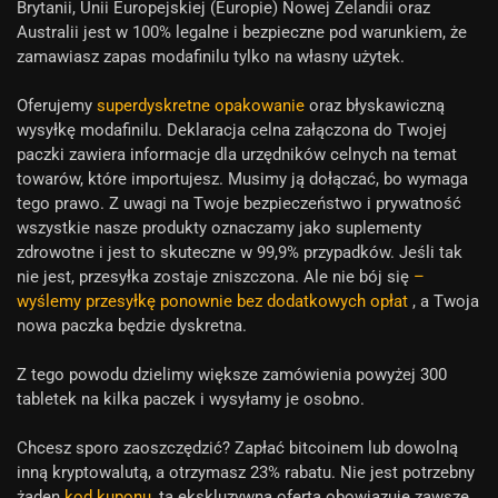
Brytanii, Unii Europejskiej (Europie) Nowej Zelandii oraz
Australii jest w 100% legalne i bezpieczne pod warunkiem, że
zamawiasz zapas modafinilu tylko na własny użytek.
Oferujemy
superdyskretne opakowanie
oraz błyskawiczną
wysyłkę modafinilu. Deklaracja celna załączona do Twojej
paczki zawiera informacje dla urzędników celnych na temat
towarów, które importujesz. Musimy ją dołączać, bo wymaga
tego prawo. Z uwagi na Twoje bezpieczeństwo i prywatność
wszystkie nasze produkty oznaczamy jako suplementy
zdrowotne i jest to skuteczne w 99,9% przypadków. Jeśli tak
nie jest, przesyłka zostaje zniszczona. Ale nie bój się
–
wyślemy przesyłkę ponownie bez dodatkowych opłat
, a Twoja
nowa paczka będzie dyskretna.
Z tego powodu dzielimy większe zamówienia powyżej 300
tabletek na kilka paczek i wysyłamy je osobno.
Chcesz sporo zaoszczędzić? Zapłać bitcoinem lub dowolną
inną kryptowalutą, a otrzymasz 23% rabatu. Nie jest potrzebny
żaden
kod kuponu
, ta ekskluzywna oferta obowiązuje zawsze.