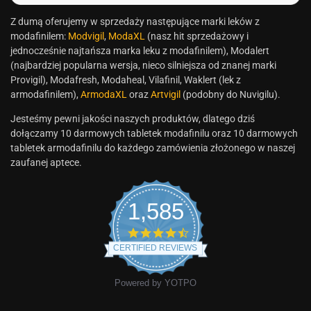
Z dumą oferujemy w sprzedaży następujące marki leków z
modafinilem:
Modvigil
,
ModaXL
(nasz hit sprzedażowy i
jednocześnie najtańsza marka leku z modafinilem), Modalert
(najbardziej popularna wersja, nieco silniejsza od znanej marki
Provigil), Modafresh, Modaheal, Vilafinil, Waklert (lek z
armodafinilem),
ArmodaXL
oraz
Artvigil
(podobny do Nuvigilu).
Jesteśmy pewni jakości naszych produktów, dlatego dziś
dołączamy 10 darmowych tabletek modafinilu oraz 10 darmowych
tabletek armodafinilu do każdego zamówienia złożonego w naszej
zaufanej aptece.
1,585
CERTIFIED REVIEWS
Powered by YOTPO