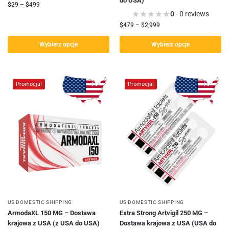
do USA)
$
29
–
$
499
0
- 0 reviews
$
479
–
$
2,999
Wybierz opcje
Wybierz opcje
Promocja!
Promocja!
US DOMESTIC SHIPPING
US DOMESTIC SHIPPING
ArmodaXL 150 MG – Dostawa
Extra Strong Artvigil 250 MG –
krajowa z USA (z USA do USA)
Dostawa krajowa z USA (USA do