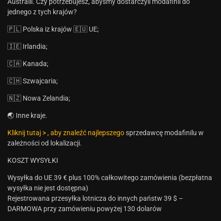
Australii. Czy potrzebujesz, abyśmy dostarczyli modafinil do
jednego z tych krajów?
🇵🇱 Polska iz krajów 🇪🇺 UE;
🇮🇪 Irlandia;
🇨🇦 Kanada;
🇨🇭 Szwajcaria;
🇳🇿 Nowa Zelandia;
🌏 Inne kraje.
Kliknij tutaj > , aby znaleźć najlepszego
sprzedawcę modafinilu w
zależności od lokalizacji.
KOSZT WYSYŁKI
Wysyłka do UE 39 € plus 100% całkowitego zamówienia (bezpłatna
wysyłka nie jest dostępna)
Rejestrowana przesyłka lotnicza do innych państw 39 $ –
DARMOWA przy zamówieniu powyżej 130 dolarów