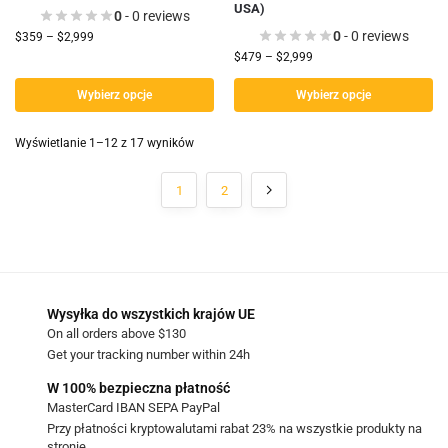
USA)
0
- 0 reviews
0
- 0 reviews
$
359
–
$
2,999
$
479
–
$
2,999
Wybierz opcje
Wybierz opcje
Wyświetlanie 1–12 z 17 wyników
1
2
Wysyłka do wszystkich krajów UE
On all orders above $130
Get your tracking number within 24h
W 100% bezpieczna płatność
MasterCard IBAN SEPA PayPal
Przy płatności kryptowalutami rabat 23% na wszystkie produkty na
stronie